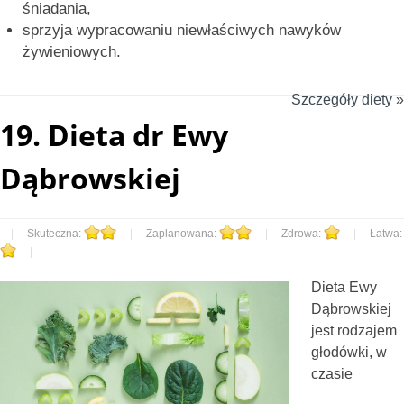
śniadania,
sprzyja wypracowaniu niewłaściwych nawyków
żywieniowych.
Szczegóły diety »
19.
Dieta dr Ewy
Dąbrowskiej
|
Skuteczna:
|
Zaplanowana:
|
Zdrowa:
|
Łatwa:
|
Dieta Ewy
Dąbrowskiej
jest rodzajem
głodówki, w
czasie