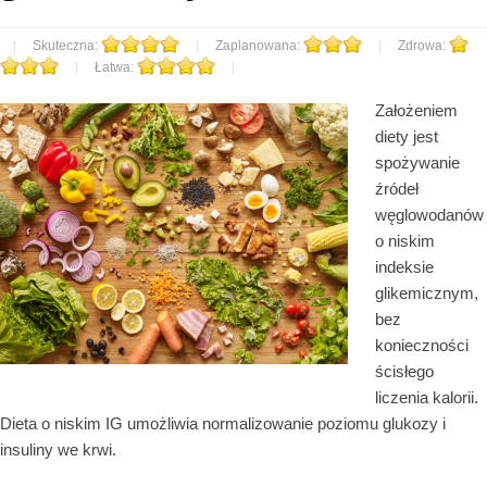
|
Skuteczna:
|
Zaplanowana:
|
Zdrowa:
|
Łatwa:
|
Założeniem
diety jest
spożywanie
źródeł
węglowodanów
o niskim
indeksie
glikemicznym,
bez
konieczności
ścisłego
liczenia kalorii.
Dieta o niskim IG umożliwia normalizowanie poziomu glukozy i
insuliny we krwi.