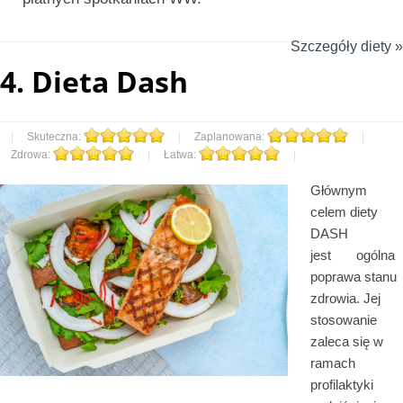
Szczegóły diety »
4.
Dieta Dash
|
Skuteczna:
|
Zaplanowana:
|
Zdrowa:
|
Łatwa:
|
Głównym
celem diety
DASH
jest
ogólna
poprawa stanu
zdrowia. Jej
stosowanie
zaleca się w
ramach
profilaktyki