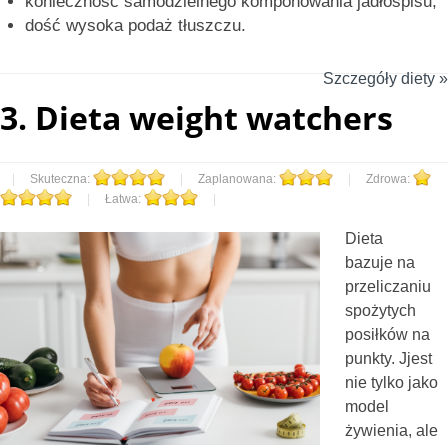
konieczność samodzielnego komponowania jadłospisu,
dość wysoka podaż tłuszczu.
Szczegóły diety »
3.
Dieta weight watchers
|
Skuteczna:
|
Zaplanowana:
|
Zdrowa:
|
Łatwa:
|
Dieta
bazuje na
przeliczaniu
spożytych
posiłków na
punkty. Jjest
nie tylko jako
model
żywienia, ale