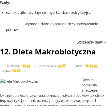
Wady:
na początku wydaje się być bardzo restrykcyjna
wymaga dużo czasu na przygotowywanie
potraw
Szczegóły diety »
12.
Dieta Makrobiotyczna
|
Skuteczna:
|
Zaplanowana:
|
Zdrowa:
|
Łatwa:
|
Dieta ta
podkreśla
znaczenie
lokalnie uprawianej żywności: pełnoziarnistych produktów takich jak
brązowy ryż, jęczmień, owies,żyto, grykę, warzywa, strączki i
produkty sojowe. Owoce, ryby oraz owoce morza, orzechy mogą