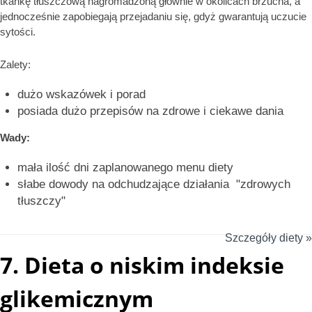
tkankę tłuszczową nagromadzoną głównie w okolicach brzucha, a
jednocześnie zapobiegają przejadaniu się, gdyż gwarantują uczucie
sytości.
Zalety:
dużo wskazówek i porad
posiada dużo przepisów na zdrowe i ciekawe dania
Wady:
mała ilość dni zaplanowanego menu diety
słabe dowody na odchudzające działania "zdrowych
tłuszczy"
Szczegóły diety »
7.
Dieta o niskim indeksie
glikemicznym