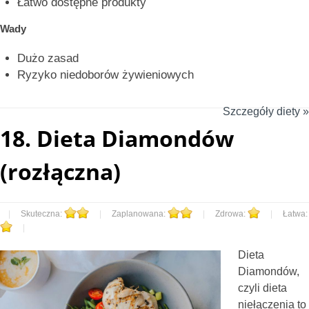
Łatwo dostępne produkty
Wady
Dużo zasad
Ryzyko niedoborów żywieniowych
Szczegóły diety »
18.
Dieta Diamondów
(rozłączna)
|
Skuteczna:
|
Zaplanowana:
|
Zdrowa:
|
Łatwa:
|
Dieta
Diamondów,
czyli dieta
niełączenia to