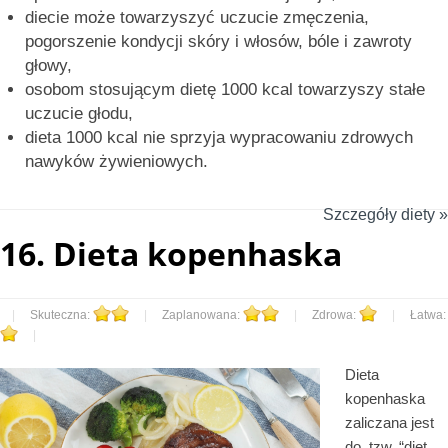
diecie może towarzyszyć uczucie zmęczenia,
pogorszenie kondycji skóry i włosów, bóle i zawroty
głowy,
osobom stosującym dietę 1000 kcal towarzyszy stałe
uczucie głodu,
dieta 1000 kcal nie sprzyja wypracowaniu zdrowych
nawyków żywieniowych.
Szczegóły diety »
16.
Dieta kopenhaska
|
Skuteczna:
|
Zaplanowana:
|
Zdrowa:
|
Łatwa:
|
Dieta
kopenhaska
zaliczana jest
do, tzw. “diet