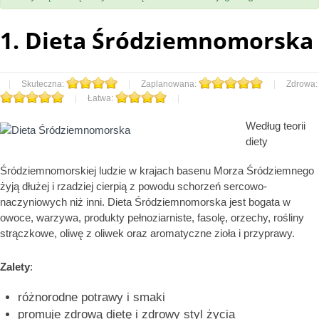
1.
Dieta Śródziemnomorska
|
Skuteczna:
|
Zaplanowana:
|
Zdrowa:
|
Łatwa:
|
Według teorii
diety
Śródziemnomorskiej ludzie w krajach basenu Morza Śródziemnego
żyją dłużej i rzadziej cierpią z powodu schorzeń sercowo-
naczyniowych niż inni. Dieta Śródziemnomorska jest bogata w
owoce, warzywa, produkty pełnoziarniste, fasolę, orzechy, rośliny
strączkowe, oliwę z oliwek oraz aromatyczne zioła i przyprawy.
Zalety
:
różnorodne potrawy i smaki
promuje zdrową dietę i zdrowy styl życia