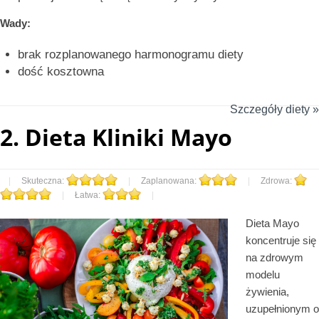
Wady:
brak rozplanowanego harmonogramu diety
dość kosztowna
Szczegóły diety »
2.
Dieta Kliniki Mayo
|
Skuteczna:
|
Zaplanowana:
|
Zdrowa:
|
Łatwa:
|
Dieta Mayo
koncentruje się
na zdrowym
modelu
żywienia,
uzupełnionym o