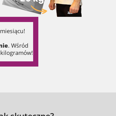
miesiącu!
nie
. Wśród
t kilogramów!
tak skuteczne?