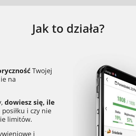
Jak to działa?
oryczność
Twojej
ie na
y,
dowiesz się, ile
posiłku i czy nie
ie limitów.
ywieniowe i