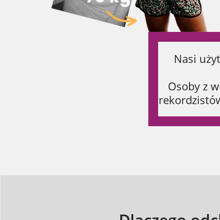
Nasi uży
Osoby z w
rekordzistów
Dlaczego odc