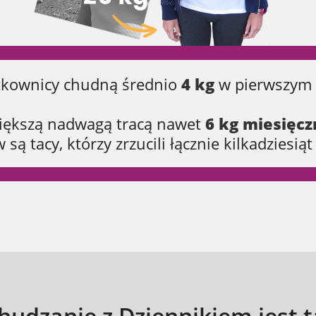
tkownicy chudną średnio
4 kg
w pierwszym 
iększą nadwagą tracą nawet
6 kg miesięcz
 są tacy, którzy zrzucili łącznie kilkadziesią
hudzanie z Dziennikiem jest 