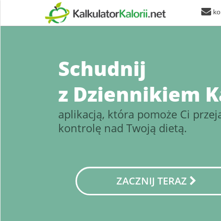
kon
Schudnij
z Dziennikiem Ka
aplikacją, która pomoże Ci przej
kontrolę nad Twoją dietą.
ZACZNIJ TERAZ