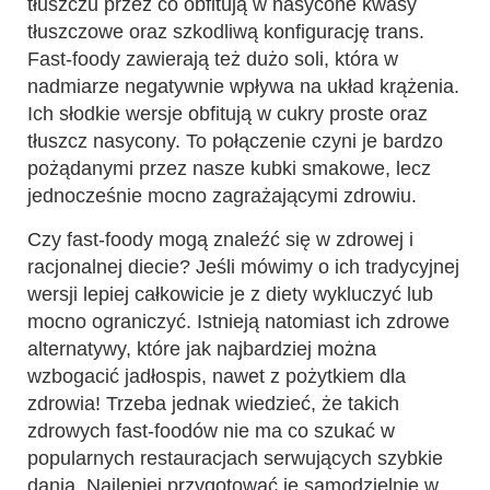
tłuszczu przez co obfitują w nasycone kwasy
tłuszczowe oraz szkodliwą konfigurację trans.
Fast-foody zawierają też dużo soli, która w
nadmiarze negatywnie wpływa na układ krążenia.
Ich słodkie wersje obfitują w cukry proste oraz
tłuszcz nasycony. To połączenie czyni je bardzo
pożądanymi przez nasze kubki smakowe, lecz
jednocześnie mocno zagrażającymi zdrowiu.
Czy fast-foody mogą znaleźć się w zdrowej i
racjonalnej diecie? Jeśli mówimy o ich tradycyjnej
wersji lepiej całkowicie je z diety wykluczyć lub
mocno ograniczyć. Istnieją natomiast ich zdrowe
alternatywy, które jak najbardziej można
wzbogacić jadłospis, nawet z pożytkiem dla
zdrowia! Trzeba jednak wiedzieć, że takich
zdrowych fast-foodów nie ma co szukać w
popularnych restauracjach serwujących szybkie
dania. Najlepiej przygotować je samodzielnie w