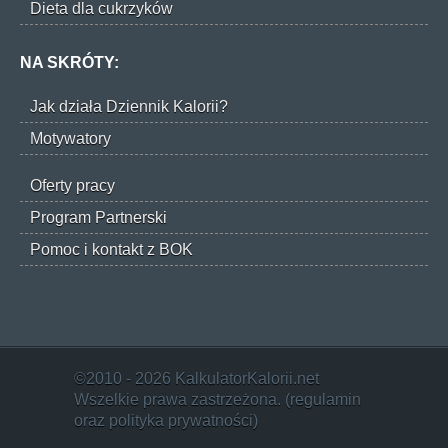
Dieta dla cukrzyków
NA SKRÓTY:
Jak działa Dziennik Kalorii?
Motywatory
Oferty pracy
Program Partnerski
Pomoc i kontakt z BOK
©2010 - 2026 KalkulatorKalorii.net
Wszelkie prawa zastrzeżona. (
regulamin
oraz
polityka prywatności
)