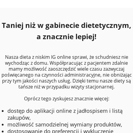
35. Tortilla pełnoziarnista 40 g
0,20 zł
36. Mango 490 g
7 zł
Taniej niż w gabinecie dietetycznym,
37. Awokado 80 g
1,70 zł
a znacznie lepiej!
38. Orzechy włoskie 60 g
3 zł
39. Maliny 230 g
5 zł
Nasza dieta z niskim IG online sprawi, że schudniesz nie
40. Migdały 30 g
1,60 zł
wychodząc z domu. Współpracując z pacjentem zdalnie
mamy możliwość zaoszczędzić wiele czasu zazwyczaj
41. Gruszka 200 g
1,20 zł
poświęcanego na czynności administracyjne, nie obniżając
przy tym jakości naszych usług. Dzięki temu nasze diety są
42. Kiwi 90 g
0,90 zł
tańsze niż w przypadku wizyty stacjonarnej.
43. Pomarańcza 290 g
1,70 zł
Oprócz tego zyskujesz znacznie więcej:
36. Banan 80 g
0,70 zł
dostęp do aplikacji online z jadłospisem i listą
37. Orzechy ziemne 10 g
0,20 zł
zakupów,
możliwość samodzielnej wymiany produktów,
38. Jabłko 150 g
0,70 zł
dostosowanie do preferencji i wykluczenie