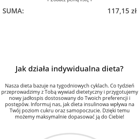
10. Pomidory suszone 180 g
2,50 zł
SUMA:
117,15 zł
11. Pomidor koktajlowy 400 g
5 zł
12. Szpinak świeży 260 g
1,80 zł
13. Ogórek 270 g
1,70 zł
14. Burak 60 g
0,20 zł
15. Brokuły 190 g
2,30 zł
Jak działa indywidualna dieta?
16. Fasola biała 150 g
1,50 zł
17. Jogurt naturalny 2% tłuszczu 430 g
3 zł
Nasza dieta bazuje na tygodniowych cyklach. Co tydzień
przeprowadzimy z Tobą wywiad dietetyczny i przygotujemy
18. Ser biały chudy 380 g
5 zł
nowy jadłospis dostosowany do Twoich preferencji i
postępów. Informuj nas, jak dieta insulinowa wpływa na
19. Mleko 2% tłuszczu 890 g
1,80 zł
Twój poziom cukru oraz samopoczucie. Dzięki temu
możemy maksymalnie dopasować ją do Ciebie!
20. Jajo kurze 6 szt.
4,50 zł
21. Ser Camembert light 90 g
2 zł