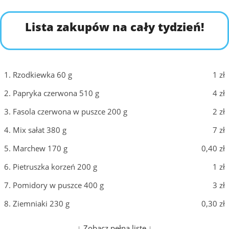
Lista zakupów na cały tydzień!
1. Rzodkiewka 60 g
1 zł
2. Papryka czerwona 510 g
4 zł
3. Fasola czerwona w puszce 200 g
2 zł
4. Mix sałat 380 g
7 zł
5. Marchew 170 g
0,40 zł
6. Pietruszka korzeń 200 g
1 zł
7. Pomidory w puszce 400 g
3 zł
8. Ziemniaki 230 g
0,30 zł
9. Ogórek kiszony 160 g
1 zł
↓ Zobacz pełną listę ↓