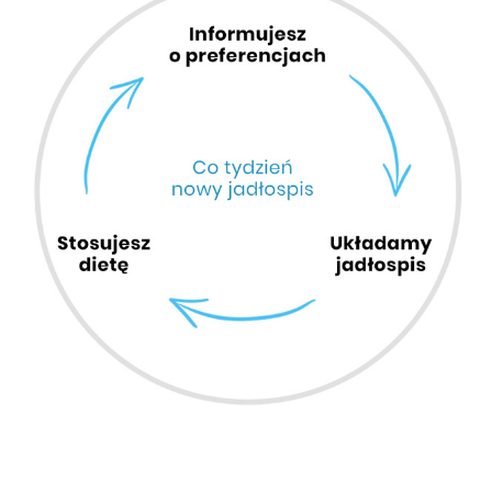
22. Ser Mozzarella light 90 g
1,75 zł
23. Serek homogenizowany 120 g
1,50 zł
24. Chleb żytni razowy 330 g
3 zł
25. Bułka grahamka 180 g
1,40 zł
26. Nasiona Chia 50 g
1,30 zł
27. Kasza jaglana 160 g
0,45 zł
28. Sezam 20 g
0,30 zł
29. Makaron pełnoziarnisty 160 g
1 zł
30. Płatki owsiane 140 g
1,20 zł
31. Amarantus (nasiona) 30 g
2 zł
32. Wiórki kokosowe 30 g
0,70 zł
33. Przecier pomidorowy 110 g
1,60 zł
34. Sos pesto czerwony 30 g
0,75 zł