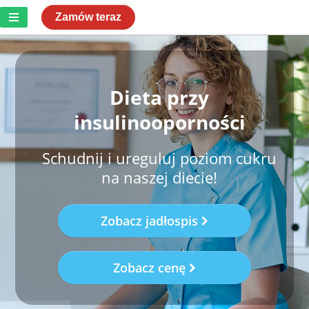
Zamów teraz
Dieta przy
insulinooporności
Schudnij i ureguluj poziom cukru
na naszej diecie!
Zobacz jadłospis
Zobacz cenę