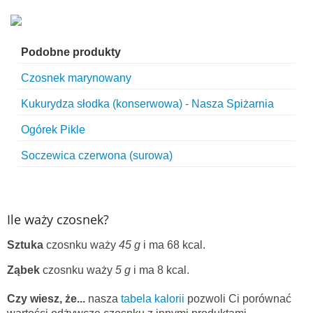
Podobne produkty
Czosnek marynowany
Kukurydza słodka (konserwowa) - Nasza Spiżarnia
Ogórek Pikle
Soczewica czerwona (surowa)
Ile waży czosnek?
Sztuka
czosnku waży
45 g
i ma 68 kcal.
Ząbek
czosnku waży
5 g
i ma 8 kcal.
Czy wiesz, że...
nasza
tabela kalorii
pozwoli Ci porównać