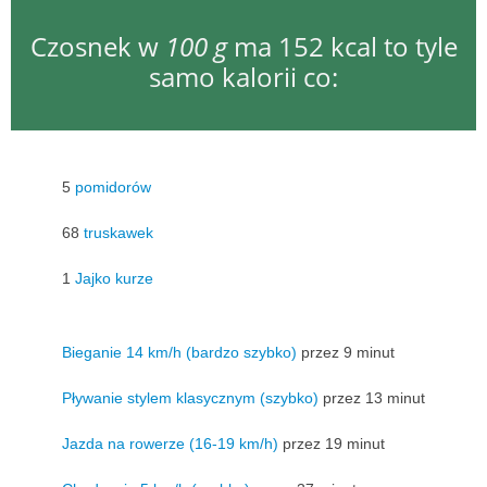
Czosnek w
100 g
ma 152 kcal to tyle
samo kalorii co:
5
pomidorów
68
truskawek
1
Jajko kurze
Bieganie 14 km/h (bardzo szybko)
przez 9 minut
Pływanie stylem klasycznym (szybko)
przez 13 minut
Jazda na rowerze (16-19 km/h)
przez 19 minut