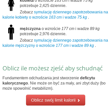
kobieta
o wzroście
163 cm
i wadze
75 kg
potrzebuje 2,425 dziennie.
Zobacz
symulację dziennego zapotrzebowania na
kalorie kobiety o wzroście
163 cm
i wadze
75 kg
.
mężczyzna
o wzroście
177 cm
i wadze
89 kg
potrzebuje 2,976 dziennie.
Zobacz
symulację dziennego zapotrzebowania na
kalorie mężczyzny o wzroście
177 cm
i wadze
89 kg
.
Oblicz ile możesz zjeść aby schudnąć
Fundamentem odchudzania jest stworzenie
deficytu
kalorycznego
. Nie może on być za mały, ani zbyt duży (bo
może spowolnić metabilizm).
Oblicz swój limit kalorii