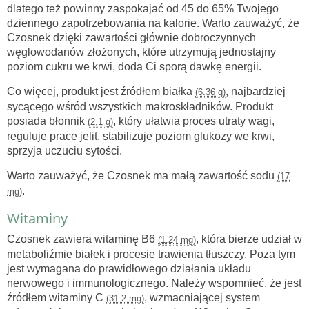
dlatego też powinny zaspokajać od 45 do 65% Twojego
dziennego zapotrzebowania na kalorie. Warto zauważyć, że
Czosnek dzięki zawartości głównie dobroczynnych
węglowodanów złożonych, które utrzymują jednostajny
poziom cukru we krwi, doda Ci sporą dawkę energii.
Co więcej, produkt jest źródłem białka
, najbardziej
(6.36 g)
sycącego wśród wszystkich makroskładników. Produkt
posiada błonnik
, który ułatwia proces utraty wagi,
(2.1 g)
reguluje prace jelit, stabilizuje poziom glukozy we krwi,
sprzyja uczuciu sytości.
Warto zauważyć, że Czosnek ma małą zawartość sodu
(17
.
mg)
Witaminy
Czosnek zawiera witaminę B6
, która bierze udział w
(1.24 mg)
metaboliźmie białek i procesie trawienia tłuszczy. Poza tym
jest wymagana do prawidłowego działania układu
nerwowego i immunologicznego. Należy wspomnieć, że jest
źródłem witaminy C
, wzmacniającej system
(31.2 mg)