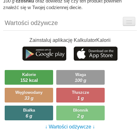
100 g
czosnku
oraz dowiedz się czy ten produkt powinien
znaleźć się w Twojej codziennej diecie.
Wartości odżywcze
Rady dietetyka
Zainstaluj aplikację KalkulatorKalorii
Szczegółówe informacje
Ciekawostki
Ile możesz zjeść?
Kalorie
Waga
152 kcal
100 g
Przepisy
Węglowodany
Tłuszcze
33 g
1 g
Białka
Błonnik
6 g
2 g
↓ Wartości odżywcze ↓