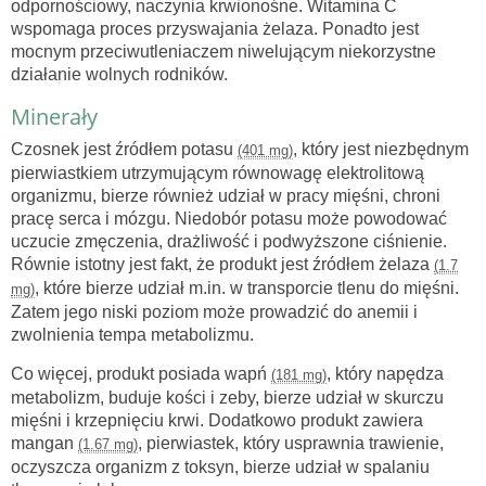
odpornościowy, naczynia krwionośne. Witamina C
wspomaga proces przyswajania żelaza. Ponadto jest
mocnym przeciwutleniaczem niwelującym niekorzystne
działanie wolnych rodników.
Minerały
Czosnek jest źródłem potasu
, który jest niezbędnym
(401 mg)
pierwiastkiem utrzymującym równowagę elektrolitową
organizmu, bierze również udział w pracy mięśni, chroni
pracę serca i mózgu. Niedobór potasu może powodować
uczucie zmęczenia, drażliwość i podwyższone ciśnienie.
Równie istotny jest fakt, że produkt jest źródłem żelaza
(1.7
, które bierze udział m.in. w transporcie tlenu do mięśni.
mg)
Zatem jego niski poziom może prowadzić do anemii i
zwolnienia tempa metabolizmu.
Co więcej, produkt posiada wapń
, który napędza
(181 mg)
metabolizm, buduje kości i zeby, bierze udział w skurczu
mięśni i krzepnięciu krwi. Dodatkowo produkt zawiera
mangan
, pierwiastek, który usprawnia trawienie,
(1.67 mg)
oczyszcza organizm z toksyn, bierze udział w spalaniu