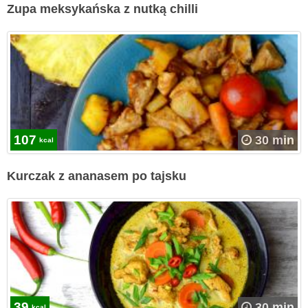
Zupa meksykańska z nutką chilli
107
30 min
kcal
Kurczak z ananasem po tajsku
39
30 min
kcal