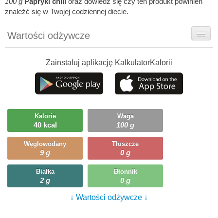
100 g
Papryki chili
oraz dowiedz się czy ten produkt powinien
znaleźć się w Twojej codziennej diecie.
Wartości odżywcze
Rady dietetyka
Zainstaluj aplikację KalkulatorKalorii
Szczegółówe informacje
Ciekawostki
Ile możesz zjeść?
Kalorie
Waga
40 kcal
100 g
Przepisy
Węglowodany
Tłuszcze
9 g
0 g
Białka
Błonnik
2 g
0 g
↓ Wartości odżywcze ↓