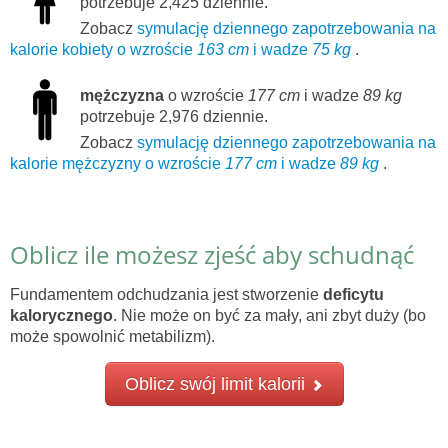
potrzebuje 2,425 dziennie.
Zobacz
symulację dziennego zapotrzebowania na
kalorie kobiety o wzroście
163 cm
i wadze
75 kg
.
mężczyzna
o wzroście
177 cm
i wadze
89 kg
potrzebuje 2,976 dziennie.
Zobacz
symulację dziennego zapotrzebowania na
kalorie mężczyzny o wzroście
177 cm
i wadze
89 kg
.
Oblicz ile możesz zjeść aby schudnąć
Fundamentem odchudzania jest stworzenie
deficytu
kalorycznego
. Nie może on być za mały, ani zbyt duży (bo
może spowolnić metabilizm).
Oblicz swój limit kalorii