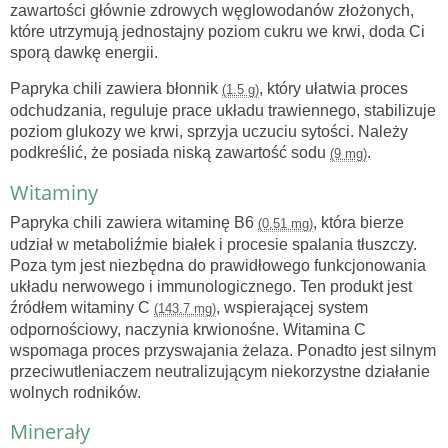
zawartości głównie zdrowych węglowodanów złożonych,
które utrzymują jednostajny poziom cukru we krwi, doda Ci
sporą dawkę energii.
Papryka chili zawiera błonnik
, który ułatwia proces
(1.5 g)
odchudzania, reguluje prace układu trawiennego, stabilizuje
poziom glukozy we krwi, sprzyja uczuciu sytości. Należy
podkreślić, że posiada niską zawartość sodu
.
(9 mg)
Witaminy
Papryka chili zawiera witaminę B6
, która bierze
(0.51 mg)
udział w metaboliźmie białek i procesie spalania tłuszczy.
Poza tym jest niezbędna do prawidłowego funkcjonowania
układu nerwowego i immunologicznego. Ten produkt jest
źródłem witaminy C
, wspierającej system
(143.7 mg)
odpornościowy, naczynia krwionośne. Witamina C
wspomaga proces przyswajania żelaza. Ponadto jest silnym
przeciwutleniaczem neutralizującym niekorzystne działanie
wolnych rodników.
Minerały