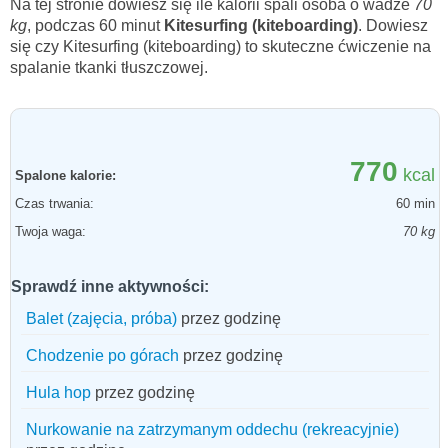
Na tej stronie dowiesz się ile kalorii spali osoba o wadze
70
kg
, podczas 60 minut
Kitesurfing (kiteboarding)
. Dowiesz
się czy Kitesurfing (kiteboarding) to skuteczne ćwiczenie na
spalanie tkanki tłuszczowej.
770
kcal
Spalone kalorie:
Czas trwania:
60 min
Twoja waga:
70 kg
Sprawdź inne aktywności:
Balet (zajęcia, próba)
przez godzinę
Chodzenie po górach
przez godzinę
Hula hop
przez godzinę
Nurkowanie na zatrzymanym oddechu (rekreacyjnie)