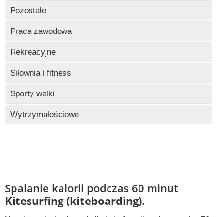
Wczytywanie
Pozostałe
Wczytywanie
Praca zawodowa
Wczytywanie
Rekreacyjne
Wczytywanie
Siłownia i fitness
Wczytywanie
Sporty walki
Wczytywanie
Wytrzymałościowe
Wczytywanie
Spalanie kalorii podczas 60 minut
Kitesurfing (kiteboarding)
.