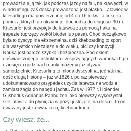
prowadzi się ją tak, jak podczas jazdy na fali, na krawędzi, w
windsurfingu zaś deska prowadzona jest płasko. Latawiec w
kitesurfingu ma powierzchnię od 4 do 16 m kw., a linki, za
pomocą których go utrzymuje, dochodzą do długości 30 m.
Kitesurfer jest przypięty do latawca za pomocą haku na
trapezie (uprzęży wokół bioder lub pasa). Choć początkowo
była to dyscyplina ekstremalna, dziś kiteboarding to sport
dla wszystkich niezależnie do wieku, płci czy kondycji.
Nauka jest bardzo szybka i bezpieczna. Pod okiem
doświadczonego instruktora i w sprzyjających warunkach po
dziesięciu godzinach nauki możemy już pływać
samodzielnie. Kitesurfing to młoda dyscyplina, jednak ma
dość długą historię – już w 1826 r. po raz pierwszy
udokumentowano przypadek użycia latawca na wodzie
zamiast żagla do napędu jachtu. Zaś w 1977 r. Holender
Gijsbertus Adrianus Panhuizen jako pierwszy wykorzystał
siłę latawca do płynięcia w pozycji stojącej na desce. To on
uważany jest za wynalazcę kiteboardingu.
Czy wiesz, że...
Początkujący kitesurferzy najpierw uczą się sterować