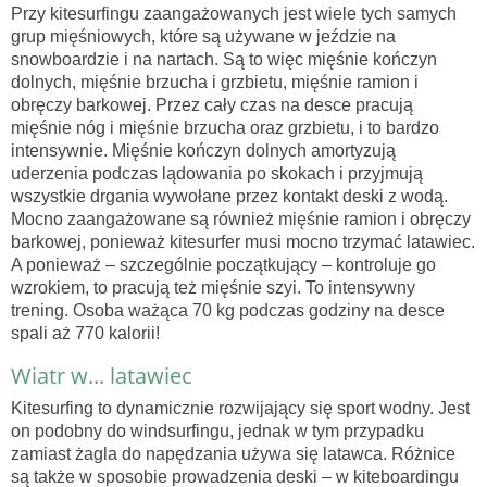
Przy kitesurfingu zaangażowanych jest wiele tych samych
grup mięśniowych, które są używane w jeździe na
snowboardzie i na nartach. Są to więc mięśnie kończyn
dolnych, mięśnie brzucha i grzbietu, mięśnie ramion i
obręczy barkowej. Przez cały czas na desce pracują
mięśnie nóg i mięśnie brzucha oraz grzbietu, i to bardzo
intensywnie. Mięśnie kończyn dolnych amortyzują
uderzenia podczas lądowania po skokach i przyjmują
wszystkie drgania wywołane przez kontakt deski z wodą.
Mocno zaangażowane są również mięśnie ramion i obręczy
barkowej, ponieważ kitesurfer musi mocno trzymać latawiec.
A ponieważ – szczególnie początkujący – kontroluje go
wzrokiem, to pracują też mięśnie szyi. To intensywny
trening. Osoba ważąca 70 kg podczas godziny na desce
spali aż 770 kalorii!
Wiatr w... latawiec
Kitesurfing to dynamicznie rozwijający się sport wodny. Jest
on podobny do windsurfingu, jednak w tym przypadku
zamiast żagla do napędzania używa się latawca. Różnice
są także w sposobie prowadzenia deski – w kiteboardingu