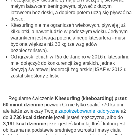
małym latawcem treningowym, pływać z dużym
latawcem bez deski, a dopiero potem uczą się pływać na
desce.
Kitesurfing nie ma ograniczeń wiekowych, pływają już
kilkulatki, a nawet ludzie w podeszłym wieku. Jedynym
warunkiem jest waga potencjalnego kitesurfera - musi
być ona większa niż 30 kg (ze względów
bezpieczeństwa).
Od igrzysk letnich w Rio de Janeiro w 2016 r. kitesurfing
miał dołączyć do konkurencji żeglarskich, jednak
decyzją światowej federacji żeglarskiej ISAF w 2012 r.
został skreślony z listy.
Regularne ćwiczenie
Kitesurfing (kiteboarding) przez
60 minut dziennie
pozwoli Ci nie tylko spalić 770 kalorii,
ale także zwiększy Twoje
zapotrzebowanie kaloryczne
aż
do
3,736 kcal dziennie
jeżeli jesteś mężczyzną, albo do
3,191 kcal dziennie
jeżeli jesteś kobietą. Ilość kalorii jest
obliczana na podstawie średniego wzrostu i masy ciała