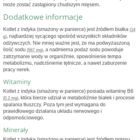
może zostać zastąpiony chudszym mięsem.
Dodatkowe informacje
Kotlet z indyka (smażony w panierce) jest źródłem białka
(14
, najbardziej sycącego spośród wszystkich składników
g)
odżywczych. Nie mniej ważne jest, że ma podwyżaszoną
ilość sodu
, a nadmierna podaż sodu powoduje
(567 mg)
zatrzymanie wody w organiźmie, spowolnienie tempa
metabolizmu, nadciśnienie tętnicze, a nawet zaburzenie
pracy nerek.
Witaminy
Kotlet z indyka (smażony w panierce) posiada witaminę B6
, która bierze udział w metaboliźmie białek i procesie
(0.2 mg)
spalania tłuszczy. Poza tym jest wymagana do
prawidłowego działania układu nerwowego i
odpornościowego.
Minerały
Kotlet z indyka (smażony w panierce) jest źródłem potasu