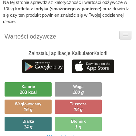
Na tej stronie sprawdzisz kaloryczność i wartości odżywcze w
100 g
kotleta z indyka (smażonego w panierce)
oraz dowiedz
się czy ten produkt powinien znaleźć się w Twojej codziennej
diecie.
Wartości odżywcze
Rady dietetyka
Zainstaluj aplikację KalkulatorKalorii
Szczegółówe informacje
Ciekawostki
Ile możesz zjeść?
Kalorie
Waga
283 kcal
100 g
Węglowodany
Tłuszcze
16 g
18 g
Białka
Błonnik
14 g
1 g