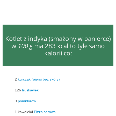
Kotlet z indyka (smażony w panierce)
w
100 g
ma 283 kcal to tyle samo
kalorii co:
2
kurczak (piersi bez skóry)
126
truskawek
9
pomidorów
1 kawałek/i
Pizza serowa