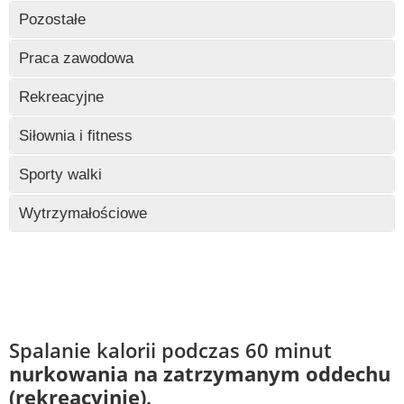
Wczytywanie
Pozostałe
Wczytywanie
Praca zawodowa
Wczytywanie
Rekreacyjne
Wczytywanie
Siłownia i fitness
Wczytywanie
Sporty walki
Wczytywanie
Wytrzymałościowe
Wczytywanie
Spalanie kalorii podczas 60 minut
nurkowania na zatrzymanym oddechu
(rekreacyjnie)
.