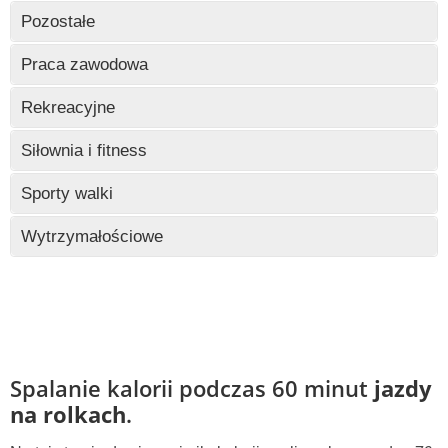
Wczytywanie
Pozostałe
Wczytywanie
Praca zawodowa
Wczytywanie
Rekreacyjne
Wczytywanie
Siłownia i fitness
Wczytywanie
Sporty walki
Wczytywanie
Wytrzymałościowe
Wczytywanie
Spalanie kalorii podczas 60 minut
jazdy
na rolkach
.