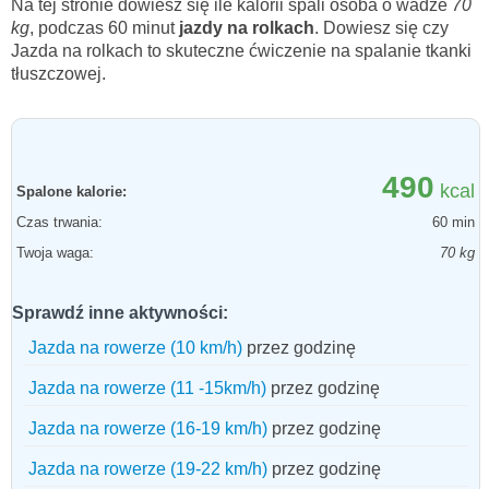
Na tej stronie dowiesz się ile kalorii spali osoba o wadze
70
kg
, podczas 60 minut
jazdy na rolkach
. Dowiesz się czy
Jazda na rolkach to skuteczne ćwiczenie na spalanie tkanki
tłuszczowej.
490
kcal
Spalone kalorie:
Czas trwania:
60 min
Twoja waga:
70 kg
Sprawdź inne aktywności:
Jazda na rowerze (10 km/h)
przez godzinę
Jazda na rowerze (11 -15km/h)
przez godzinę
Jazda na rowerze (16-19 km/h)
przez godzinę
Jazda na rowerze (19-22 km/h)
przez godzinę