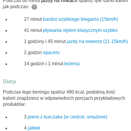
Podczas 60 minut
jazdy na rolkach
spalisz tyle samo kalorii
jak podczas:
?
27 minut
bardzo szybkiego biegania (15km/h)
41 minut
pływania stylem klasycznym szybko
1 godziny i 45 minut
jazdy na rowerze (11-15km/h)
2 godzin
spaceru
14 godzin i 1 minut
leżenia
Dieta
Podczas tego treningu spalisz 490 kcal, podobną ilość
kalorii znajdziesz w odpowiednich porcjach przykładowych
produktów:
3
piersi z kurczaka (w cieście, smażone)
4
jabłek