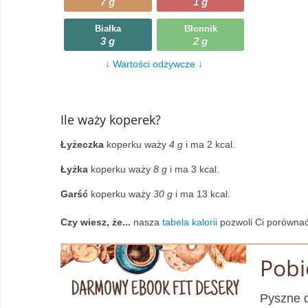
7 g
1 g
Wczytywanie
Warzywa
Białka
Błonnik
3 g
2 g
Wczytywanie
Wegetariańskie
↓ Wartości odżywcze ↓
Wczytywanie
Zupy
Wczytywanie
Ile waży koperek?
Łyżeczka
koperku waży
4 g
i ma 2 kcal.
Łyżka
koperku waży
8 g
i ma 3 kcal.
Garść
koperku waży
30 g
i ma 13 kcal.
Czy wiesz, że...
nasza
tabela kalorii
pozwoli Ci porównać
Pobi
Pyszne d