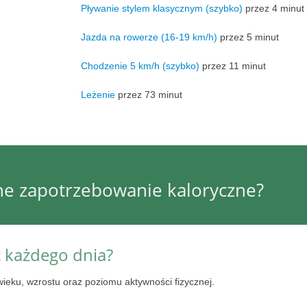
Pływanie stylem klasycznym (szybko)
przez 4 minut
Jazda na rowerze (16-19 km/h)
przez 5 minut
Chodzenie 5 km/h (szybko)
przez 11 minut
Leżenie
przez 73 minut
nne zapotrzebowanie kaloryczne?
ć każdego dnia?
wieku, wzrostu oraz poziomu aktywności fizycznej.