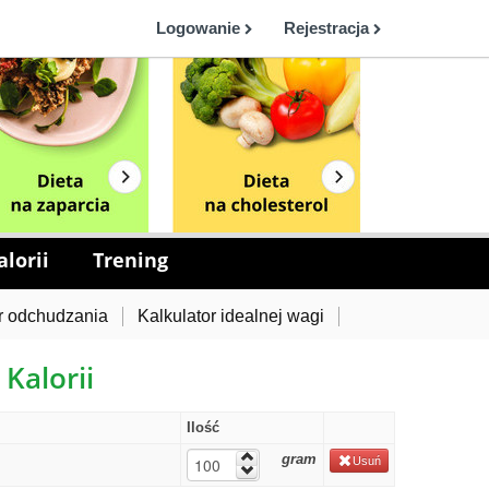
Logowanie
Rejestracja
lorii
Trening
r odchudzania
Kalkulator idealnej wagi
 Kalorii
Ilość
gram
Usuń