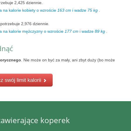
rzebuje 2,425 dziennie.
 na kalorie kobiety o wzroście
163 cm
i wadze
75 kg
.
potrzebuje 2,976 dziennie.
a na kalorie mężczyzny o wzroście
177 cm
i wadze
89 kg
.
dnąć
lorycznego
. Nie może on być za mały, ani zbyt duży (bo może
z swój limit kalorii
zawierające koperek