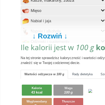
Kasze, makarony, zboża
Wczytywanie
Mięso
Wczytywanie
Nabiał i jaja
Wczytywanie
Napoje i alkohole
↓ Rozwiń ↓
Wczytywanie
Odżywki i suplementy
Ile kalorii jest w
100 g
ko
Wczytywanie
Owoce
Na tej stronie sprawdzisz kaloryczność i wartości od
Wczytywanie
Pieczywo
znaleźć się w Twojej codziennej diecie.
Wczytywanie
Produkty gotowe
Wartości odżywcze
w
100 g
Rady dietetyka
Sz
Wczytywanie
Przyprawy i dodatki
Kalorie
Waga
Wczytywanie
43 kcal
100 g
Ryby i owoce morza
Węglowodany
Tłuszcze
Wczytywanie
Słodycze, desery, ciasta