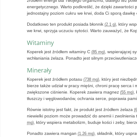
źródłem energii dla Twojego organizmu, dlatego też po
energetycznego. Warto podkreślić, że dzięki zawartośc
jednostajny poziom cukru we krwi, doda Ci sporą dawkę e
Dodatkowo ten produkt posiada błonnik
, który wsp
(2.1 g)
we krwi, sprzyja uczuciu sytości. Warto zauważyć, że K
Witaminy
Koperek jest źródłem witaminy C
, wspierającej 
(85 mg)
wchłaniania żelaza. Ponadto jest silnym przeciwutleniac
Minerały
Koperek jest źródłem potasu
, który jest niezb
(738 mg)
bierze także udział w pracy mięśni, chroni pracę serca
zwiększone ciśnienie. Koperek zawiera magnez
,
(55 mg)
tłuszczy i węglowodanów, ochrania serce, poprawia pami
Równie istotny jest fakt, że produkt jest źródłem żelaza
(
niewielki poziom może prowadzić do anemii i zwolnieni
, który wspiera metabolizm, buduje kości i zeby, bierz
mg)
Ponadto zawiera mangan
, składnik, który uspr
(1.26 mg)