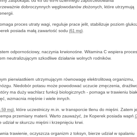
winny zaspokajać od 45 do 65% dziennego zapotrzebowania
i przeważnie dobroczynnych węglowodanów złożonych, które utrzymują
nergii.
omaga proces utraty wagi, reguluje prace jelit, stabilizuje poziom gluko
operek posiada małą zawartość sodu
.
(61 mg)
system odpornościowy, naczynia krwionośne. Witamina C wspiera proce
zem neutralizującym szkodliwe działanie wolnych rodników.
ędnym pierwiastkiem utrzymującym równowagę elektrolitową organizmu,
 i mózgu. Niedobór potasu może powodować uczucie zmęczenia, drażliwo
 który ma duży wachlarz funkcji biologicznych - pomaga w trawieniu biał
ęć, wzmacnia mięśnie i wiele innych.
, które uczestniczy m.in. w transporcie tlenu do mięśni. Zatem j
6.59 mg)
a tempa przemiany materii. Warto zauważyć, że Koperek posiada wapń
(
e udział w skurczu mięśni i krzepnięciu krwi.
awnia trawienie, oczyszcza organizm z toksyn, bierze udział w spalaniu