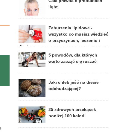
Cała prawda o produktach
light
Zaburzenia lipidowe -
wszystko co musisz wiedzieć
o przyczynach, leczeniu i
diecie
5 powodów, dla których
warto zacząć się ruszać
Jaki chleb jeść na diecie
odchudzającej?
25 zdrowych przekąsek
poniżej 100 kalorii
m