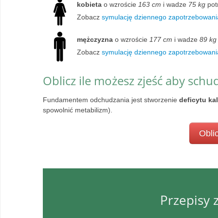
kobieta
o wzroście
163 cm
i wadze
75 kg
pot
Zobacz
symulację dziennego zapotrzebowania
mężczyzna
o wzroście
177 cm
i wadze
89 kg
Zobacz
symulację dziennego zapotrzebowani
Oblicz ile możesz zjeść aby schu
Fundamentem odchudzania jest stworzenie
deficytu ka
spowolnić metabilizm).
Oblic
Przepisy 