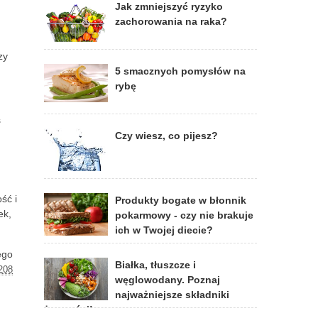
Jak zmniejszyć ryzyko
zachorowania na raka?
zy
5 smacznych pomysłów na
rybę
s
Czy wiesz, co pijesz?
ść i
Produkty bogate w błonnik
ek,
pokarmowy - czy nie brakuje
ich w Twojej diecie?
ego
Białka, tłuszcze i
208
węglowodany. Poznaj
najważniejsze składniki
żywności!