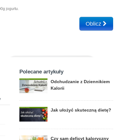
0g jogurtu.
Oblicz
Polecane artykuły
Odchudzanie z Dziennikiem
Kalorii
y
Jak ułożyć skuteczną dietę?
Czy sam deficyt kaloryczny