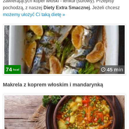
zawierających koper włoski - fenkuł (surowy). Przepisy
pochodzą, z naszej
Diety Extra Smacznej
. Jeżeli chcesz
możemy ułożyć Ci taką dietę »
74
45 min
kcal
Makrela z koprem włoskim i mandarynką