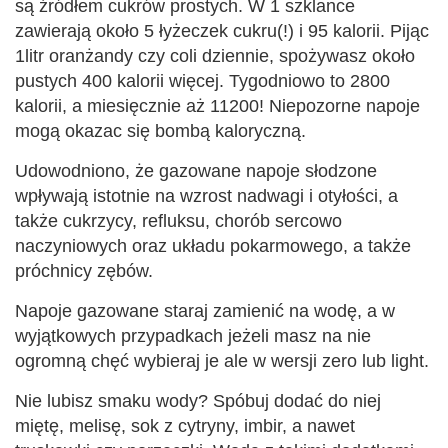
są źródłem cukrów prostych. W 1 szklance
zawierają około 5 łyżeczek cukru(!) i 95 kalorii. Pijąc
1litr oranżandy czy coli dziennie, spożywasz około
pustych 400 kalorii więcej. Tygodniowo to 2800
kalorii, a miesięcznie aż 11200! Niepozorne napoje
mogą okazac się bombą kaloryczną.
Udowodniono, że gazowane napoje słodzone
wpływają istotnie na wzrost nadwagi i otyłości, a
także cukrzycy, refluksu, chorób sercowo
naczyniowych oraz układu pokarmowego, a także
próchnicy zębów.
Napoje gazowane staraj zamienić na wodę, a w
wyjątkowych przypadkach jeżeli masz na nie
ogromną chęć wybieraj je ale w wersji zero lub light.
Nie lubisz smaku wody? Spóbuj dodać do niej
miętę, melisę, sok z cytryny, imbir, a nawet