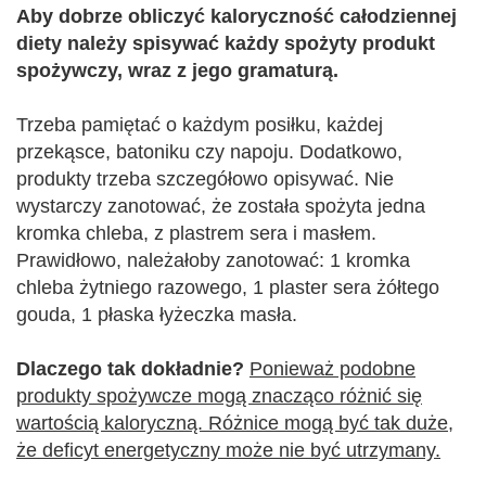
Aby dobrze obliczyć kaloryczność całodziennej
diety należy spisywać każdy spożyty produkt
spożywczy, wraz z jego gramaturą.
Trzeba pamiętać o każdym posiłku, każdej
przekąsce, batoniku czy napoju. Dodatkowo,
produkty trzeba szczegółowo opisywać. Nie
wystarczy zanotować, że została spożyta jedna
kromka chleba, z plastrem sera i masłem.
Prawidłowo, należałoby zanotować: 1 kromka
chleba żytniego razowego, 1 plaster sera żółtego
gouda, 1 płaska łyżeczka masła.
Dlaczego tak dokładnie?
Ponieważ podobne
produkty spożywcze mogą znacząco różnić się
wartością kaloryczną. Różnice mogą być tak duże,
że deficyt energetyczny może nie być utrzymany.