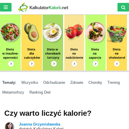
Tematy:
Wszystko
Odchudzanie
Zdrowie
Choroby
Trening
Metamorfozy
Ranking Diet
Czy warto liczyć kalorie?
Joanna Grzymisławska
dietetyk Kalkulatora Kalorii