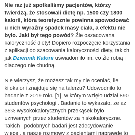
Nie raz już spotkaliśmy pacjentów, którzy
twierdzą, że stosowali dietę np. 1500 czy 1800
kalorii, która teoretycznie powinna spowodować
u nich wyraźny spadek masy ciała, a efektu nie
było. Jaki był tego powód?
Źle oszacowana
kaloryczność diety! Dopiero rozpoczęcie korzystania
z aplikacji do szacowania kaloryczności diety, takich
jak
Dziennik Kalorii
uświadomiło im, co źle robią i
dlaczego nie chudną.
Nie wierzysz, że możesz tak mylnie oceniać, ile
kilokalorii znajduje się na talerzu? Udowodniło to
badanie z 2019 roku [1], w którym wzięło udział 890
studentów psychologii. Badanie to wykazało, że aż
35% wysokokalorycznych przekąsek było
uznwanych przez studentów za niskokaloryczne.
Takich i podobnych badań jest zdecydowanie
więcej, a nasze rozmowy z pacjentami naprawdę to