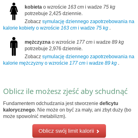
kobieta
o wzroście
163 cm
i wadze
75 kg
potrzebuje 2,425 dziennie.
Zobacz
symulację dziennego zapotrzebowania na
kalorie kobiety o wzroście
163 cm
i wadze
75 kg
.
mężczyzna
o wzroście
177 cm
i wadze
89 kg
potrzebuje 2,976 dziennie.
Zobacz
symulację dziennego zapotrzebowania na
kalorie mężczyzny o wzroście
177 cm
i wadze
89 kg
.
Oblicz ile możesz zjeść aby schudnąć
Fundamentem odchudzania jest stworzenie
deficytu
kalorycznego
. Nie może on być za mały, ani zbyt duży (bo
może spowolnić metabilizm).
Oblicz swój limit kalorii