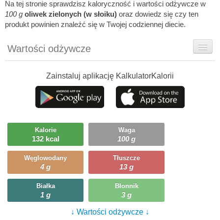
Na tej stronie sprawdzisz kaloryczność i wartości odżywcze w
100 g
oliwek zielonych (w słoiku)
oraz dowiedz się czy ten
produkt powinien znaleźć się w Twojej codziennej diecie.
Wartości odżywcze
Rady dietetyka
Zainstaluj aplikację KalkulatorKalorii
Szczegółówe informacje
Ciekawostki
Ile możesz zjeść?
Kalorie
Waga
132 kcal
100 g
Przepisy
Węglowodany
Tłuszcze
4 g
13 g
Białka
Błonnik
1 g
3 g
↓ Wartości odżywcze ↓