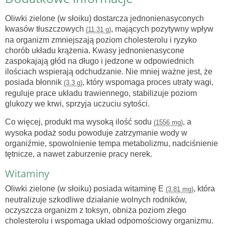
Oliwki zielone (w słoiku) dostarcza jednonienasyconych
kwasów tłuszczowych
, mających pozytywny wpływ
(11.31 g)
na organizm zmniejszają poziom cholesterolu i ryzyko
chorób układu krążenia. Kwasy jednonienasycone
zaspokajają głód na długo i jedzone w odpowiednich
ilościach wspierają odchudzanie. Nie mniej ważne jest, że
posiada błonnik
, który wspomaga proces utraty wagi,
(3.3 g)
reguluje prace układu trawiennego, stabilizuje poziom
glukozy we krwi, sprzyja uczuciu sytości.
Co więcej, produkt ma wysoką ilość sodu
, a
(1556 mg)
wysoka podaż sodu powoduje zatrzymanie wody w
organiźmie, spowolnienie tempa metabolizmu, nadciśnienie
tętnicze, a nawet zaburzenie pracy nerek.
Witaminy
Oliwki zielone (w słoiku) posiada witaminę E
, która
(3.81 mg)
neutralizuje szkodliwe działanie wolnych rodników,
oczyszcza organizm z toksyn, obniża poziom złego
cholesterolu i wspomaga układ odpornościowy organizmu.