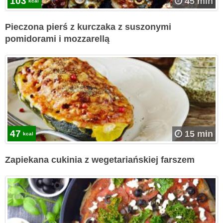
103
45 min
kcal
Pieczona pierś z kurczaka z suszonymi
pomidorami i mozzarellą
47
15 min
kcal
Zapiekana cukinia z wegetariańskiej farszem