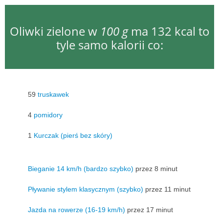
Oliwki zielone w
100 g
ma 132 kcal to
tyle samo kalorii co:
59
truskawek
4
pomidory
1
Kurczak (pierś bez skóry)
Bieganie 14 km/h (bardzo szybko)
przez 8 minut
Pływanie stylem klasycznym (szybko)
przez 11 minut
Jazda na rowerze (16-19 km/h)
przez 17 minut