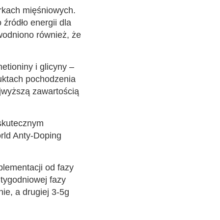
rkach mięśniowych.
źródło energii dla
wodniono również, że
tioniny i glicyny –
duktach pochodzenia
ajwyższą zawartością
 skutecznym
rld Anty-Doping
lementacji od fazy
 tygodniowej fazy
ie, a drugiej 3-5g