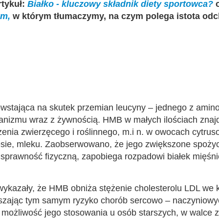
rtykuł:
Białko - kluczowy składnik diety sportowca?
o
ym,
w którym tłumaczymy, na czym polega istota odc
wstająca na skutek przemian leucyny – jednego z ami
anizmu wraz z żywnością. HMB w małych ilościach znajd
nia zwierzęcego i roślinnego, m.i n. w owocach cytrus
sie, mleku. Zaobserwowano, że jego zwiększone spożyc
sprawność fizyczną, zapobiega rozpadowi białek mięśnio
ykazały, że HMB obniża stężenie cholesterolu LDL we k
ejszając tym samym ryzyko chorób sercowo – naczyniowy
 możliwość jego stosowania u osób starszych, w walce z