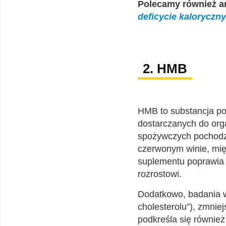
Polecamy również a
deficycie kaloryczn
2. HMB
HMB to substancja po
dostarczanych do org
spożywczych pochodze
czerwonym winie, mię
suplementu poprawia 
rozrostowi.
Dodatkowo, badania w
cholesterolu”), zmni
podkreśla się również