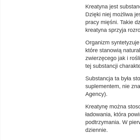
Kreatyna jest substa
Dzięki niej możliwa j
pracy mięśni. Takie d
kreatyna sprzyja rozr
Organizm syntetyzuje 
które stanowią natur
zwierzęcego jak i roś
tej substancji charak
Substancja ta była s
suplementem, nie zna
Agency).
Kreatynę można stoso
ładowania, która powi
podtrzymania. W pierw
dziennie.