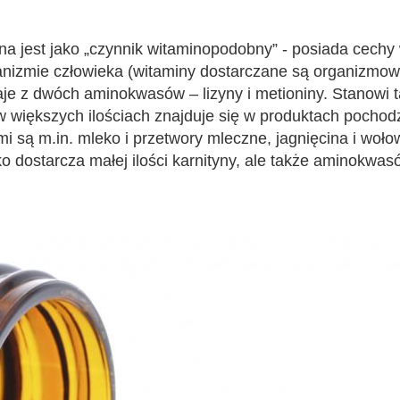
na jest jako „czynnik witaminopodobny” - posiada cechy w
nizmie człowieka (witaminy dostarczane są organizmow
je z dwóch aminokwasów – lizyny i metioniny. Stanowi t
w większych ilościach znajduje się w produktach pochod
mi są m.in. mleko i przetwory mleczne, jagnięcina i woło
ko dostarcza małej ilości karnityny, ale także aminokwas