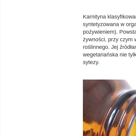
Karnityna klasyfikowa
syntetyzowana w orga
pożywieniem). Powsta
żywności, przy czym 
roślinnego. Jej źródła
wegetariańska nie tyl
sytezy.