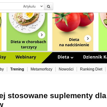
isy
Webinary
Dieta
Dziennik Ka
by
Trening
Metamorfozy
Nowości
Ranking Diet
iej stosowane suplementy dla
w