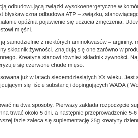
ncją odbudowującą związki wysokoenergetyczne w komó
est błyskawiczna odbudowa ATP – związku, stanowiącego 
ziałanie opóźnia pojawienie się uczucia zmęczenia. Udo
ostowi mięśni.
ją samodzielnie z niektórych aminokwasów – argininy, me
alny składnik żywności. Znajdują się one zarówno w pro
linnego. Kreatyna stanowi również składnik żywności. N
teryzuje się czerwone chude mięso.
tosowana już w latach siedemdziesiątych XX wieku. Jest
jdującym się liście substancji dopingujących WADA ( Wo
wać na dwa sposoby. Pierwszy zakłada rozpoczęcie sup
nna trwać około 5 dni, a następnie przeprowadzenie 5-6
szej fazie zaleca się suplementację 25g kreatyny dzienn