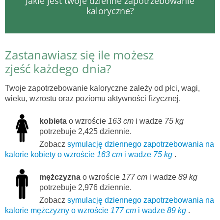
Jakie jest twoje dzienne zapotrzebowanie
kaloryczne?
Zastanawiasz się ile możesz
zjeść każdego dnia?
Twoje zapotrzebowanie kaloryczne zależy od płci, wagi,
wieku, wzrostu oraz poziomu aktywności fizycznej.
kobieta
o wzroście
163 cm
i wadze
75 kg
potrzebuje 2,425 dziennie.
Zobacz
symulację dziennego zapotrzebowania na
kalorie kobiety o wzroście
163 cm
i wadze
75 kg
.
mężczyzna
o wzroście
177 cm
i wadze
89 kg
potrzebuje 2,976 dziennie.
Zobacz
symulację dziennego zapotrzebowania na
kalorie mężczyzny o wzroście
177 cm
i wadze
89 kg
.