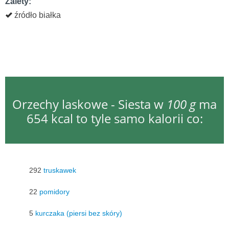
Zalety:
źródło białka
Orzechy laskowe - Siesta w
100 g
ma
654 kcal to tyle samo kalorii co:
292
truskawek
22
pomidory
5
kurczaka (piersi bez skóry)