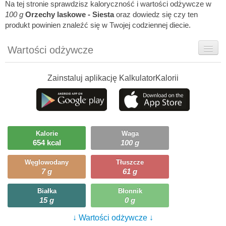
Na tej stronie sprawdzisz kaloryczność i wartości odżywcze w
100 g
Orzechy laskowe - Siesta
oraz dowiedz się czy ten
produkt powinien znaleźć się w Twojej codziennej diecie.
Wartości odżywcze
Rady dietetyka
Zainstaluj aplikację KalkulatorKalorii
Szczegółówe informacje
Ciekawostki
Ile możesz zjeść?
Kalorie
Waga
654 kcal
100 g
Węglowodany
Tłuszcze
7 g
61 g
Białka
Błonnik
15 g
0 g
↓ Wartości odżywcze ↓