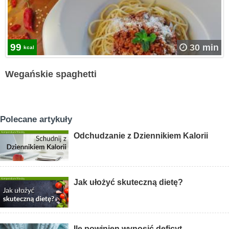
99
30 min
kcal
Wegańskie spaghetti
Polecane artykuły
Odchudzanie z Dziennikiem Kalorii
Jak ułożyć skuteczną dietę?
Ile powinien wynosić deficyt