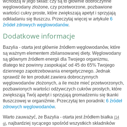
wchodzą w jego skład: czy są to głównie dobroczynne
węglowodany złożone, czy przetworzone, pozbawione
wartości cukry proste, które zwiększają apetyt i sprzyjają
odkładaniu się tłuszczu. Przeczytaj więcej w artykule
6
źródeł zdrowych węglowodanów
.
Dodatkowe informacje
Bazylia - otarta jest głównie źródłem węglowodanów, które
są ważnym elementem zbilansowanej diety. Węglowodany
są głównym źródłem energii dla Twojego organizmu,
dlatego też powinny zaspokajać od 45 do 65% Twojego
dziennego zapotrzebowania energetycznego. Jednak
sprawdź ile ten produkt zawiera dobroczynnych
węglowodanów złożonych, a ile może mieć przetworzonych,
pozbawionych wartości odżywczych cukrów prostych, które
zwiększąją Twój apetyt i sprzyjają gromadzeniu się tkanki
tłuszczowej w organiźmie. Przeczytaj ten poradnik:
6 źródeł
zdrowych węglowodanów
.
Warto zauważyć, że Bazylia - otarta jest źródłem białka
(14
, najbardziej sycącego spośród wszystkich składników
g)