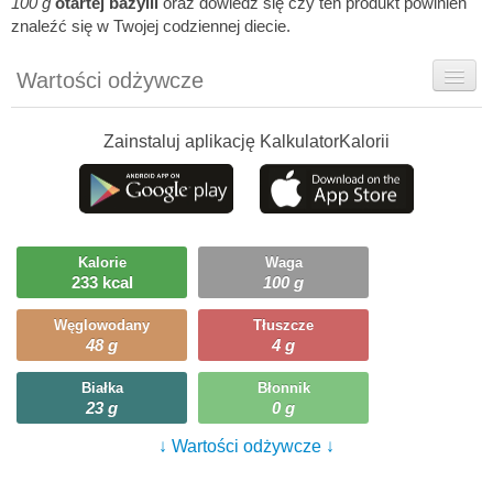
100 g
otartej bazylii
oraz dowiedz się czy ten produkt powinien
znaleźć się w Twojej codziennej diecie.
Wartości odżywcze
Rady dietetyka
Zainstaluj aplikację KalkulatorKalorii
Szczegółówe informacje
Ciekawostki
Ile możesz zjeść?
Kalorie
Waga
233 kcal
100 g
Przepisy
Węglowodany
Tłuszcze
48 g
4 g
Białka
Błonnik
23 g
0 g
↓ Wartości odżywcze ↓