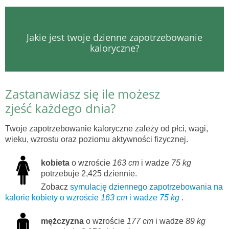
Jakie jest twoje dzienne zapotrzebowanie
kaloryczne?
Zastanawiasz się ile możesz
zjeść każdego dnia?
Twoje zapotrzebowanie kaloryczne zależy od płci, wagi,
wieku, wzrostu oraz poziomu aktywności fizycznej.
kobieta
o wzroście
163 cm
i wadze
75 kg
potrzebuje 2,425 dziennie.
Zobacz
symulację dziennego zapotrzebowania na
kalorie kobiety o wzroście
163 cm
i wadze
75 kg
.
mężczyzna
o wzroście
177 cm
i wadze
89 kg