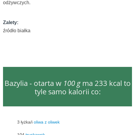
odżywczych.
Zalety:
źródło białka
Bazylia - otarta w
100 g
ma 233 kcal to
tyle samo kalorii co:
3 łyżka/i
oliwa z oliwek
104
truskawek