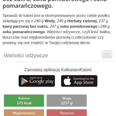
pomarańczowego.
Sprawdź ile kalorii jest w ​skomponowanym przez ciebie posiłku
składającym się z
240 g
Wody
,
245 g
Herbaty zielonej
,
237 g
kawy parzonej bez cukru
,
247 g
soku pomidorowego
i
248 g
soku pomarańczowego
. Wartości odżywcze, czyli ilość białka,
tłuszczów oraz węglowodanów pozwolą ​ci zdecydować czy
powinny się one znaleźć w Twojej codziennej diecie.
Wartości odżywcze
Rady dietetyka
Zainstaluj aplikację KalkulatorKalorii
Ciekawostki
Ile możesz zjeść?
Przepisy
Kalorie
Waga
173 kcal
1217 g
Węglowodany
Tłuszcze