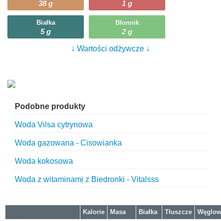
38 g
1 g
Białka
Błonnik
5 g
2 g
↓ Wartości odżywcze ↓
Podobne produkty
Woda Vilsa cytrynowa
Woda gazowana - Cisowianka
Woda kokosowa
Woda z witaminami z Biedronki - Vitalsss
Kalorie
Masa
Białka
Tłuszcze
Węglow