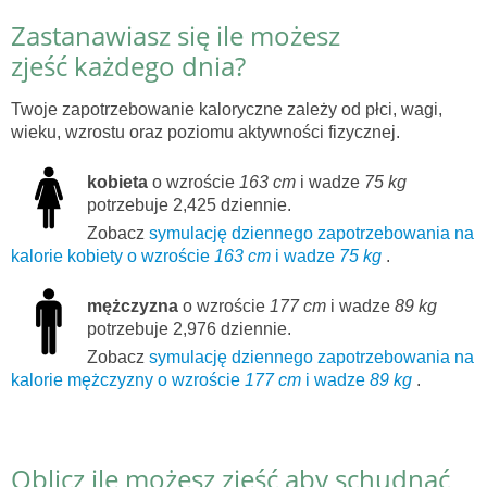
Zastanawiasz się ile możesz
zjeść każdego dnia?
Twoje zapotrzebowanie kaloryczne zależy od płci, wagi,
wieku, wzrostu oraz poziomu aktywności fizycznej.
kobieta
o wzroście
163 cm
i wadze
75 kg
potrzebuje 2,425 dziennie.
Zobacz
symulację dziennego zapotrzebowania na
kalorie kobiety o wzroście
163 cm
i wadze
75 kg
.
mężczyzna
o wzroście
177 cm
i wadze
89 kg
potrzebuje 2,976 dziennie.
Zobacz
symulację dziennego zapotrzebowania na
kalorie mężczyzny o wzroście
177 cm
i wadze
89 kg
.
Oblicz ile możesz zjeść aby schudnąć