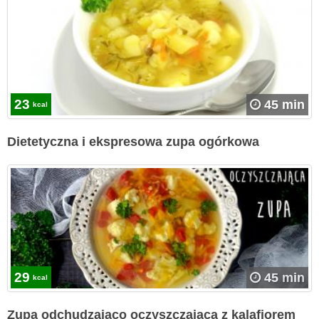
23
45 min
kcal
Dietetyczna i ekspresowa zupa ogórkowa
29
45 min
kcal
Zupa odchudzająco oczyszczająca z kalafiorem