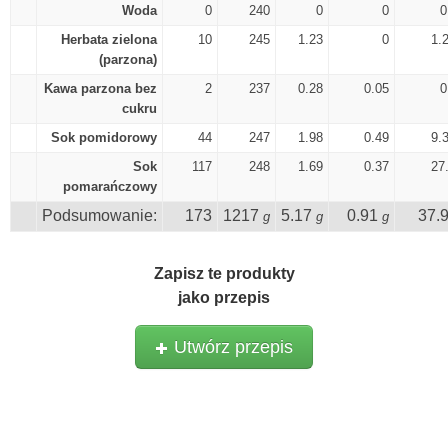
Woda
0
240
0
0
0
Herbata zielona
10
245
1.23
0
1.
(parzona)
Kawa parzona bez
2
237
0.28
0.05
0
cukru
Sok pomidorowy
44
247
1.98
0.49
9.
Sok
117
248
1.69
0.37
27
pomarańczowy
Podsumowanie:
173
1217
5.17
0.91
37.
g
g
g
Zapisz te produkty
jako przepis
Utwórz przepis