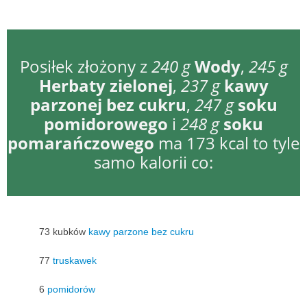
Posiłek złożony z
240 g
Wody
,
245 g
Herbaty zielonej
,
237 g
kawy
parzonej bez cukru
,
247 g
soku
pomidorowego
i
248 g
soku
pomarańczowego
ma 173 kcal to tyle
samo kalorii co:
73 kubków
kawy parzone bez cukru
77
truskawek
6
pomidorów