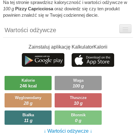
Na tej stronie sprawdzisz kaloryczność i wartości odżywcze w
100 g
Pizzy Capricciosa
oraz dowiedz się czy ten produkt
powinien znaleźć się w Twojej codziennej diecie.
Wartości odżywcze
Rady dietetyka
Zainstaluj aplikację KalkulatorKalorii
Szczegółówe informacje
Ciekawostki
Ile możesz zjeść?
Kalorie
Waga
246 kcal
100 g
Węglowodany
Tłuszcze
28 g
10 g
Białka
Błonnik
11 g
0 g
↓ Wartości odżywcze ↓