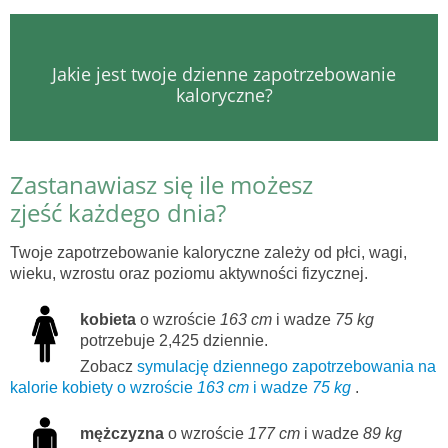
Jakie jest twoje dzienne zapotrzebowanie
kaloryczne?
Zastanawiasz się ile możesz
zjeść każdego dnia?
Twoje zapotrzebowanie kaloryczne zależy od płci, wagi,
wieku, wzrostu oraz poziomu aktywności fizycznej.
kobieta
o wzroście
163 cm
i wadze
75 kg
potrzebuje 2,425 dziennie.
Zobacz
symulację dziennego zapotrzebowania na
kalorie kobiety o wzroście
163 cm
i wadze
75 kg
.
mężczyzna
o wzroście
177 cm
i wadze
89 kg