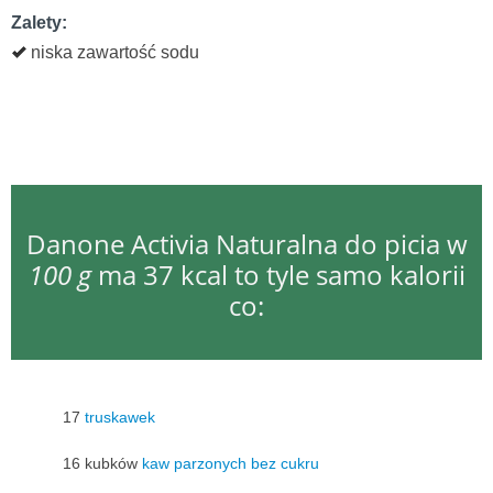
Zalety:
niska zawartość sodu
Danone Activia Naturalna do picia w
100 g
ma 37 kcal to tyle samo kalorii
co:
17
truskawek
16 kubków
kaw parzonych bez cukru