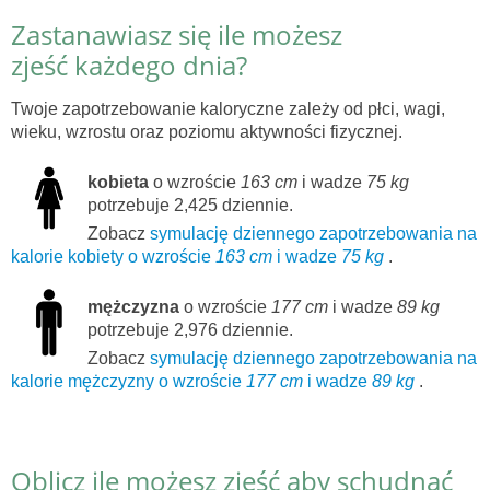
Zastanawiasz się ile możesz
zjeść każdego dnia?
Twoje zapotrzebowanie kaloryczne zależy od płci, wagi,
wieku, wzrostu oraz poziomu aktywności fizycznej.
kobieta
o wzroście
163 cm
i wadze
75 kg
potrzebuje 2,425 dziennie.
Zobacz
symulację dziennego zapotrzebowania na
kalorie kobiety o wzroście
163 cm
i wadze
75 kg
.
mężczyzna
o wzroście
177 cm
i wadze
89 kg
potrzebuje 2,976 dziennie.
Zobacz
symulację dziennego zapotrzebowania na
kalorie mężczyzny o wzroście
177 cm
i wadze
89 kg
.
Oblicz ile możesz zjeść aby schudnąć