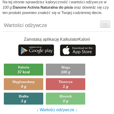
Na tej stronie sprawdzisz kaloryczność i wartości odżywcze w
100 g
Danone Activia Naturalna do picia
oraz dowiedz się czy
ten produkt powinien znaleźć się w Twojej codziennej diecie.
Wartości odżywcze
Rady dietetyka
Zainstaluj aplikację KalkulatorKalorii
Szczegółówe informacje
Ciekawostki
Ile możesz zjeść?
Kalorie
Waga
37 kcal
100 g
Węglowodany
Tłuszcze
4 g
1 g
Białka
Błonnik
3 g
0 g
↓ Wartości odżywcze ↓