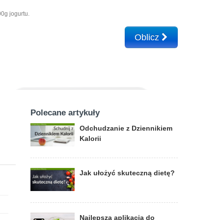
0g jogurtu.
Oblicz
Polecane artykuły
Odchudzanie z Dziennikiem
Kalorii
Jak ułożyć skuteczną dietę?
Najlepsza aplikacja do