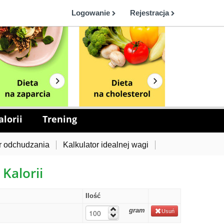
Logowanie
Rejestracja
lorii
Trening
r odchudzania
Kalkulator idealnej wagi
 Kalorii
Ilość
gram
Usuń