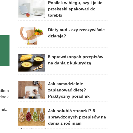
Posiłek w biegu, czyli jakie
przekąski spakować do
torebki
Diety cud - czy rzeczywiście
działają?
5 sprawdzonych przepisów
na dania z kukurydzą
Jak samodzielnie
zaplanować dietę?
ódłem
Praktyczny poradnik
ednak
nik:
Jak polubić strączki? 5
sprawdzonych przepisów na
dania z roślinami
strączkowymi