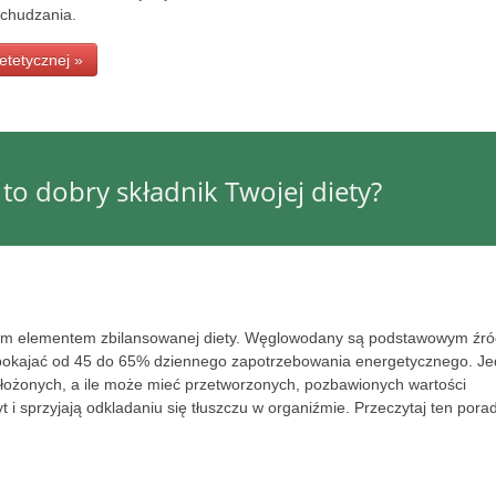
dchudzania.
ietetycznej »
to dobry składnik Twojej diety?
nym elementem zbilansowanej diety. Węglowodany są podstawowym źr
aspokajać od 45 do 65% dziennego zapotrzebowania energetycznego. J
złożonych, a ile może mieć przetworzonych, pozbawionych wartości
i sprzyjają odkladaniu się tłuszczu w organiźmie. Przeczytaj ten porad