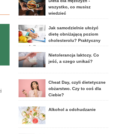
Dieta dla mężczyzn -
wszystko, co musisz
wiedzieć
Jak samodzielnie ułożyć
dietę obniżającą poziom
cholesterolu? Praktyczny
poradnik
Nietolerancja laktozy. Co
jeść, a czego unikać?
Cheat Day, czyli dietetyczne
obżarstwo. Czy to coś dla
j
Ciebie?
Alkohol a odchudzanie