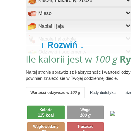
Kasze, makarony, zboża
Wczytywanie
Mięso
Wczytywanie
Nabiał i jaja
Wczytywanie
Napoje i alkohole
↓ Rozwiń ↓
Wczytywanie
Odżywki i suplementy
Ile kalorii jest w
100 g
Ry
Wczytywanie
Owoce
Na tej stronie sprawdzisz kaloryczność i wartości od
Wczytywanie
Pieczywo
powinien znaleźć się w Twojej codziennej diecie.
Wczytywanie
Produkty gotowe
Wartości odżywcze
w
100 g
Rady dietetyka
Sz
Wczytywanie
Przyprawy i dodatki
Kalorie
Waga
Wczytywanie
115 kcal
100 g
Ryby i owoce morza
Węglowodany
Tłuszcze
Wczytywanie
Słodycze, desery, ciasta