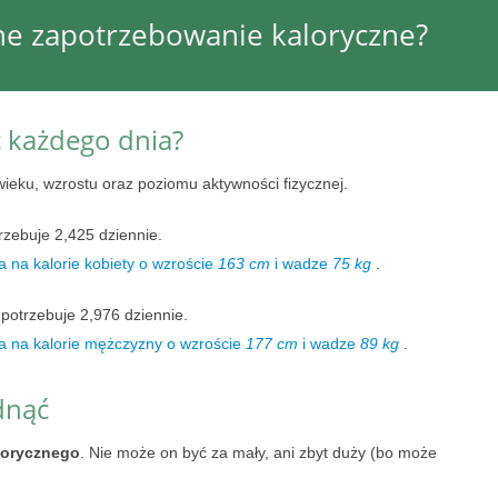
nne zapotrzebowanie kaloryczne?
ć każdego dnia?
wieku, wzrostu oraz poziomu aktywności fizycznej.
rzebuje 2,425 dziennie.
 na kalorie kobiety o wzroście
163 cm
i wadze
75 kg
.
potrzebuje 2,976 dziennie.
a na kalorie mężczyzny o wzroście
177 cm
i wadze
89 kg
.
dnąć
lorycznego
. Nie może on być za mały, ani zbyt duży (bo może