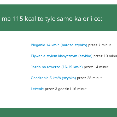
ma 115 kcal to tyle samo kalorii co:
Bieganie 14 km/h (bardzo szybko)
przez 7 minut
Pływanie stylem klasycznym (szybko)
przez 10 minu
Jazda na rowerze (16-19 km/h)
przez 14 minut
Chodzenie 5 km/h (szybko)
przez 28 minut
Leżenie
przez 3 godzin i 16 minut