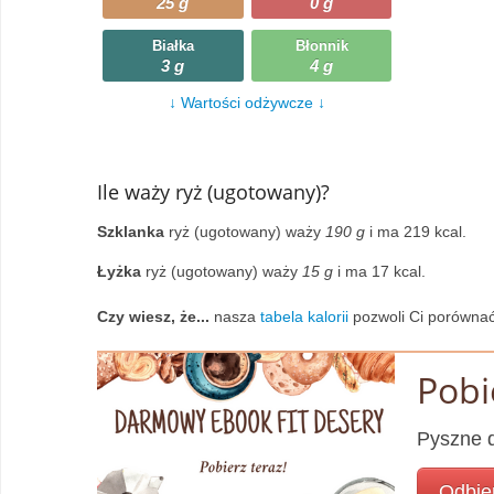
25 g
0 g
Wczytywanie
Warzywa
Białka
Błonnik
3 g
4 g
Wczytywanie
Wegetariańskie
↓ Wartości odżywcze ↓
Wczytywanie
Zupy
Wczytywanie
Ile waży ryż (ugotowany)?
Szklanka
ryż (ugotowany) waży
190 g
i ma 219 kcal.
Łyżka
ryż (ugotowany) waży
15 g
i ma 17 kcal.
Czy wiesz, że...
nasza
tabela kalorii
pozwoli Ci porównać
Pobi
Pyszne d
Odbie