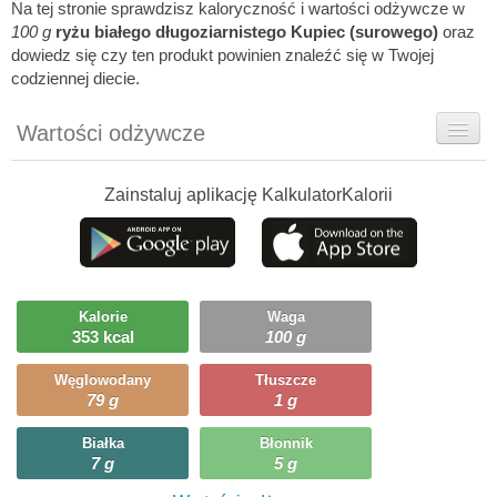
Na tej stronie sprawdzisz kaloryczność i wartości odżywcze w
100 g
ryżu białego długoziarnistego Kupiec (surowego)
oraz
dowiedz się czy ten produkt powinien znaleźć się w Twojej
codziennej diecie.
Wartości odżywcze
Rady dietetyka
Zainstaluj aplikację KalkulatorKalorii
Szczegółówe informacje
Ciekawostki
Ile możesz zjeść?
Kalorie
Waga
353 kcal
100 g
Węglowodany
Tłuszcze
79 g
1 g
Białka
Błonnik
7 g
5 g