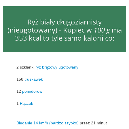
Ryż biały długoziarnisty
(nieugotowany) - Kupiec w
100 g
ma
353 kcal to tyle samo kalorii co:
2 szklanki
ryż brązowy ugotowany
158
truskawek
12
pomidorów
1
Pączek
Bieganie 14 km/h (bardzo szybko)
przez 21 minut