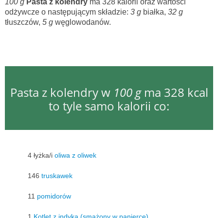
100 g
Pasta z kolendry
ma 328 kalorii oraz wartości
odżywcze o następującym składzie:
3 g
białka,
32 g
tłuszczów,
5 g
węglowodanów.
Pasta z kolendry w
100 g
ma 328 kcal
to tyle samo kalorii co:
4 łyżka/i
oliwa z oliwek
146
truskawek
11
pomidorów
1
Kotlet z indyka (smażony w panierce)