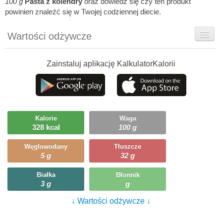
100 g
Pasta z kolendry
oraz dowiedz się czy ten produkt
powinien znaleźć się w Twojej codziennej diecie.
Wartości odżywcze
Rady dietetyka
Zainstaluj aplikację KalkulatorKalorii
Ciekawostki
Ile możesz zjeść?
Kalorie
Waga
328 kcal
100 g
Węglowodany
Tłuszcze
5 g
32 g
Białka
Błonnik
3 g
g
↓ Wartości odżywcze ↓