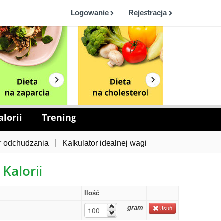
Logowanie
Rejestracja
lorii
Trening
r odchudzania
Kalkulator idealnej wagi
 Kalorii
Ilość
gram
Usuń