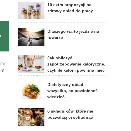
10 extra propozycji na
zdrowy obiad do pracy
Dlaczego warto jeździć na
?
rowerze
Jak obliczyć
ymi
zapotrzebowanie kaloryczne,
ię
czyli ile kalorii powinna mieć
dieta odchudzająca?
Dietetyczny obiad -
wszystko, co powinieneś
wiedzieć
8 składników, które nie
pozwalają ci schudnąć