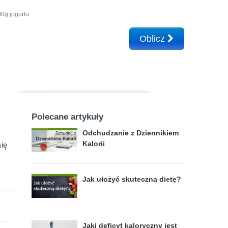
0g jogurtu.
Oblicz
Polecane artykuły
Odchudzanie z Dziennikiem
Kalorii
ię
Jak ułożyć skuteczną dietę?
Jaki deficyt kaloryczny jest