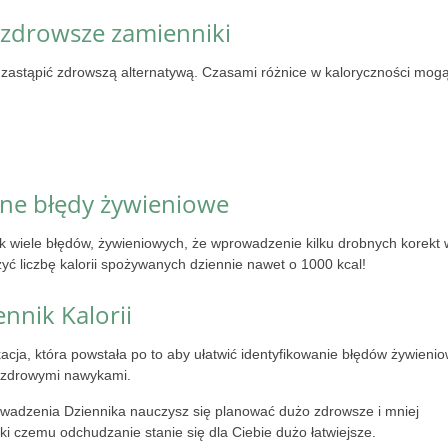
zdrowsze zamienniki
zastąpić zdrowszą alternatywą. Czasami różnice w kaloryczności mog
sne błędy żywieniowe
ak wiele błędów, żywieniowych, że wprowadzenie kilku drobnych korekt 
żyć liczbę kalorii spożywanych dziennie nawet o 1000 kcal!
nnik Kalorii
kacja, która powstała po to aby ułatwić identyfikowanie błędów żywieni
h zdrowymi nawykami.
rowadzenia Dziennika nauczysz się planować dużo zdrowsze i mniej
ęki czemu odchudzanie stanie się dla Ciebie dużo łatwiejsze.