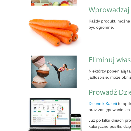
Wprowadzaj 
Każdy produkt, można 
być ogromne.
Eliminuj wła
Niektórzy popełniają t
jadłospisie, może obni
Prowadź Dzie
Dziennik Kalorii
to apli
oraz zastępowanie ic
Już po kilku dniach p
kaloryczne posiłki, dzi