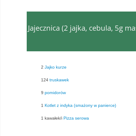
Jajecznica (2 jajka, cebula, 5g m
2
Jajko kurze
124
truskawek
9
pomidorów
1
Kotlet z indyka (smażony w panierce)
1 kawałek/i
Pizza serowa