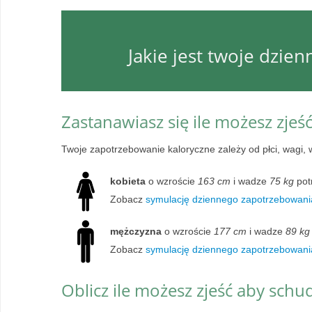
Jakie jest twoje dzie
Zastanawiasz się ile możesz zjeś
Twoje zapotrzebowanie kaloryczne zależy od płci, wagi, 
kobieta
o wzroście
163 cm
i wadze
75 kg
pot
Zobacz
symulację dziennego zapotrzebowania
mężczyzna
o wzroście
177 cm
i wadze
89 kg
Zobacz
symulację dziennego zapotrzebowani
Oblicz ile możesz zjeść aby schu