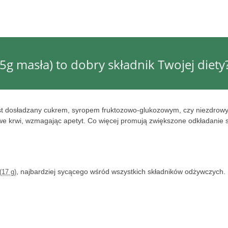
, 5g masła) to dobry składnik Twojej diety
 jest dosładzany cukrem, syropem fruktozowo-glukozowym, czy niezdrow
 we krwi, wzmagając apetyt. Co więcej promują zwiększone odkładanie s
, najbardziej sycącego wśród wszystkich składników odżywczych.
(17 g)