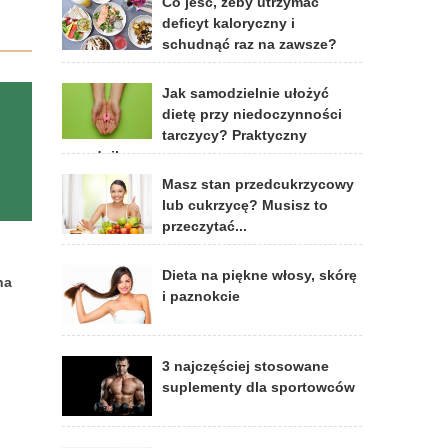
Co jeść, żeby utrzymać
deficyt kaloryczny i
schudnąć raz na zawsze?
Jak samodzielnie ułożyć
dietę przy niedoczynności
tarczycy? Praktyczny
poradnik
Masz stan przedcukrzycowy
lub cukrzycę? Musisz to
przeczytać...
Dieta na piękne włosy, skórę
na
i paznokcie
3 najczęściej stosowane
suplementy dla sportowców