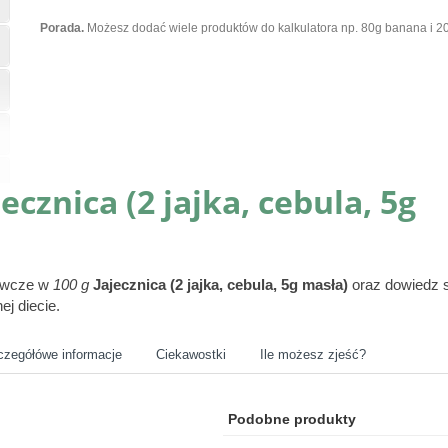
Porada.
Możesz dodać wiele produktów do kalkulatora np. 80g banana i 20
jecznica (2 jajka, cebula, 5g
żywcze w
100 g
Jajecznica (2 jajka, cebula, 5g masła)
oraz dowiedz s
ej diecie.
czegółówe informacje
Ciekawostki
Ile możesz zjeść?
Podobne produkty