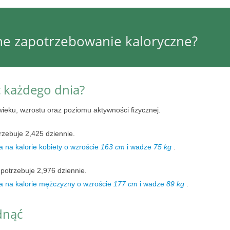
nne zapotrzebowanie kaloryczne?
ć każdego dnia?
wieku, wzrostu oraz poziomu aktywności fizycznej.
rzebuje 2,425 dziennie.
 na kalorie kobiety o wzroście
163 cm
i wadze
75 kg
.
potrzebuje 2,976 dziennie.
a na kalorie mężczyzny o wzroście
177 cm
i wadze
89 kg
.
dnąć