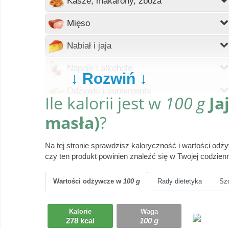
Kasze, makarony, zboża
Wczytywanie
Mięso
Wczytywanie
Nabiał i jaja
Wczytywanie
Napoje i alkohole
↓ Rozwiń ↓
Wczytywanie
Odżywki i suplementy
Ile kalorii jest w
100 g
Ja
Wczytywanie
Owoce
masła)
?
Wczytywanie
Pieczywo
Na tej stronie sprawdzisz kaloryczność i wartości od
Wczytywanie
czy ten produkt powinien znaleźć się w Twojej codzienn
Produkty gotowe
Wczytywanie
Przyprawy i dodatki
Wartości odżywcze
w
100 g
Rady dietetyka
Sz
Wczytywanie
Ryby i owoce morza
Kalorie
Waga
278 kcal
100 g
Wczytywanie
Słodycze, desery, ciasta