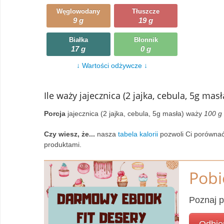
Węglowodany
Tłuszcze
Wczytywanie
Warzywa
9 g
19 g
Wczytywanie
Wegetariańskie
Białka
Błonnik
17 g
0 g
Wczytywanie
Zupy
↓ Wartości odżywcze ↓
Wczytywanie
Ile waży jajecznica (2 jajka, cebula, 5g masł
Porcja
jajecznica (2 jajka, cebula, 5g masła) waży
100 g
Czy wiesz, że...
nasza
tabela kalorii
pozwoli Ci porównać
produktami.
Pobi
Poznaj p