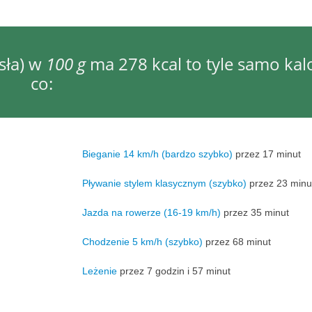
asła) w
100 g
ma 278 kcal to tyle samo kalo
co:
Bieganie 14 km/h (bardzo szybko)
przez 17 minut
Pływanie stylem klasycznym (szybko)
przez 23 minu
Jazda na rowerze (16-19 km/h)
przez 35 minut
Chodzenie 5 km/h (szybko)
przez 68 minut
Leżenie
przez 7 godzin i 57 minut