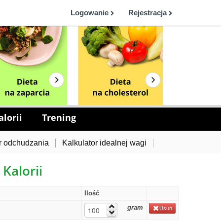
Logowanie
Rejestracja
lorii
Trening
r odchudzania
Kalkulator idealnej wagi
 Kalorii
Ilość
gram
Usuń