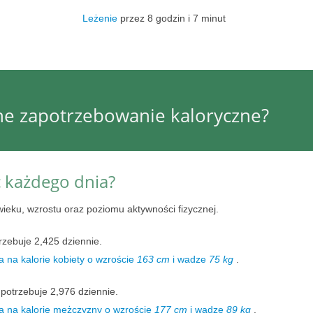
Leżenie
przez 8 godzin i 7 minut
nne zapotrzebowanie kaloryczne?
ć każdego dnia?
wieku, wzrostu oraz poziomu aktywności fizycznej.
rzebuje 2,425 dziennie.
 na kalorie kobiety o wzroście
163 cm
i wadze
75 kg
.
potrzebuje 2,976 dziennie.
a na kalorie mężczyzny o wzroście
177 cm
i wadze
89 kg
.