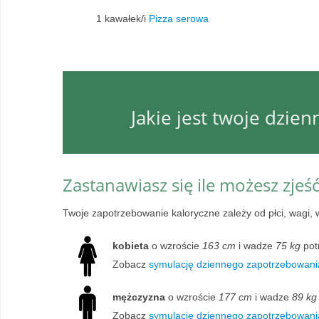
1 kawałek/i
Pizza serowa
Jakie jest twoje dzie
Zastanawiasz się ile możesz zjeś
Twoje zapotrzebowanie kaloryczne zależy od płci, wagi, 
kobieta
o wzroście
163 cm
i wadze
75 kg
pot
Zobacz
symulację dziennego zapotrzebowania
mężczyzna
o wzroście
177 cm
i wadze
89 kg
Zobacz
symulację dziennego zapotrzebowani