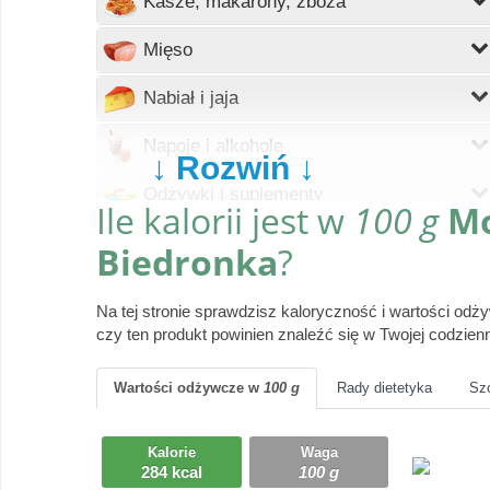
Kasze, makarony, zboża
Wczytywanie
Mięso
Wczytywanie
Nabiał i jaja
Wczytywanie
Napoje i alkohole
↓ Rozwiń ↓
Wczytywanie
Odżywki i suplementy
Ile kalorii jest w
100 g
Mo
Wczytywanie
Owoce
Biedronka
?
Wczytywanie
Pieczywo
Na tej stronie sprawdzisz kaloryczność i wartości od
Wczytywanie
czy ten produkt powinien znaleźć się w Twojej codzienn
Produkty gotowe
Wczytywanie
Przyprawy i dodatki
Wartości odżywcze
w
100 g
Rady dietetyka
Sz
Wczytywanie
Ryby i owoce morza
Kalorie
Waga
284 kcal
100 g
Wczytywanie
Słodycze, desery, ciasta