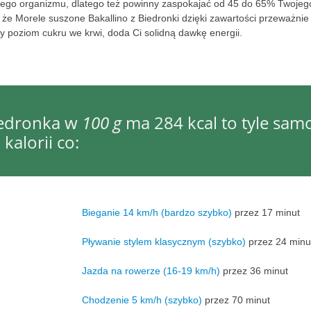
ego organizmu, dlatego też powinny zaspokajać od 45 do 65% Twojeg
że Morele suszone Bakallino z Biedronki dzięki zawartości przeważnie
 poziom cukru we krwi, doda Ci solidną dawkę energii.
iedronka w
100 g
ma 284 kcal to tyle sam
kalorii co:
Bieganie 14 km/h (bardzo szybko)
przez 17 minut
Pływanie stylem klasycznym (szybko)
przez 24 minu
Jazda na rowerze (16-19 km/h)
przez 36 minut
Chodzenie 5 km/h (szybko)
przez 70 minut