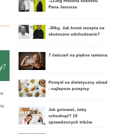
-123kg Historia sukcesu
Pana Janusza
-30kg. Jak brzmi recepta na
skuteczne odchudzanie?
7 ćwiczeń na piękne ramiona
y?
Pomysł na dietetyczny obiad
- najlepsze przepisy
ów
ią.
Jak gotować, żeby
schudnąć? 10
sprawdzonych trików