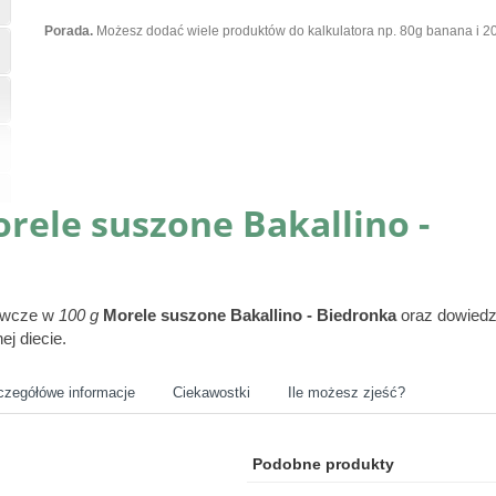
Porada.
Możesz dodać wiele produktów do kalkulatora np. 80g banana i 20
rele suszone Bakallino -
żywcze w
100 g
Morele suszone Bakallino - Biedronka
oraz dowiedz
ej diecie.
czegółówe informacje
Ciekawostki
Ile możesz zjeść?
Podobne produkty