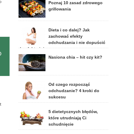
o
Poznaj 10 zasad zdrowego
grillowania
Dieta i co dalej? Jak
zachować efekty
odchudzania i nie dopuścić
do efektu jojo
o
Nasiona chia – hit czy kit?
Od czego rozpocząć
odchudzanie? 4 kroki do
sukcesu
t
5 dietetycznych błędów,
które utrudniają Ci
schudnięcie