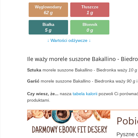
Węglowodany
Tłuszcze
Wczytywanie
Warzywa
62 g
1 g
Wczytywanie
Wegetariańskie
Białka
Błonnik
5 g
0 g
Wczytywanie
Zupy
↓ Wartości odżywcze ↓
Wczytywanie
Ile waży morele suszone Bakallino - Biedr
Sztuka
morele suszone Bakallino - Biedronka waży
10 g
Garść
morele suszone Bakallino - Biedronka waży
90 g
i
Czy wiesz, że...
nasza
tabela kalorii
pozwoli Ci porównać
produktami.
Pobi
Pyszne d