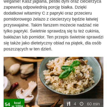
weganie! Kasz jaglana, pestki dyni oraz ciecierzyca
zapewnią odpowiednią porcję białka. Dzięki
dodatkowi witaminy C z papryki oraz przecieru
pomidorowego żelazo z ciecierzycy będzie łatwiej
przyswajalne. Takim farszem możecie nadziać nie
tylko papryki. Świetnie sprawdzą się tu też cukinia,
bakłażan lub pomidor. Ten przepis świetnie sprawdzi
się także jako dietetyczny obiad na piątek, dla osób
poszczących w ten dzień.
kcal
4
60 min
54
w 100g