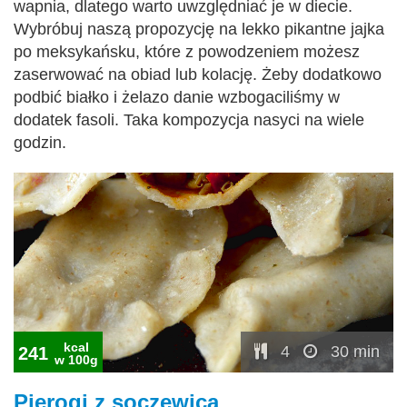
wapnia, dlatego warto uwzględniać je w diecie.
Wybróbuj naszą propozycję na lekko pikantne jajka
po meksykańsku, które z powodzeniem możesz
zaserwować na obiad lub kolację. Żeby dodatkowo
podbić białko i żelazo danie wzbogaciliśmy w
dodatek fasoli. Taka kompozycja nasyci na wiele
godzin.
kcal
4
30 min
241
w 100g
Pierogi z soczewicą