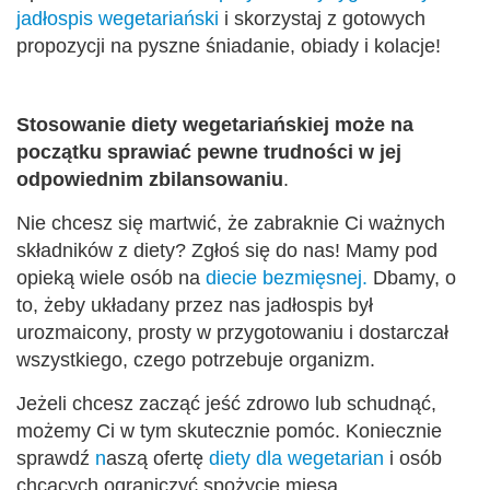
jadłospis wegetariański
i skorzystaj z gotowych
propozycji na pyszne śniadanie, obiady i kolacje!
Stosowanie diety wegetariańskiej może na
początku sprawiać pewne trudności w jej
odpowiednim zbilansowaniu
.
Nie chcesz się martwić, że zabraknie Ci ważnych
składników z diety? Zgłoś się do nas! Mamy pod
opieką wiele osób na
d
iecie bezmięsnej.
Dbamy, o
to, żeby układany przez nas jadłospis był
urozmaicony, prosty w przygotowaniu i dostarczał
wszystkiego, czego potrzebuje organizm.
Jeżeli chcesz zacząć jeść zdrowo lub schudnąć,
możemy Ci w tym skutecznie pomóc. Koniecznie
sprawdź
n
aszą ofertę
diety dla wegetarian
i osób
chcących ograniczyć spożycie mięsa.