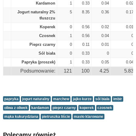
Kardamon
1
0.33
0.04
0.02
Jogurt naturalny 2%
5
8.35
0.36
0.17
tłuszczu
Koperek
0
0.56
0.02
0.01
Czosnek
1
0.56
0.04
0
Pieprz czarny
0
0.11
0.01
0
Sól biała
0
0.33
0
0
Papryka (proszek)
1
0.33
0.05
0.04
Podsumowanie:
121
100
4.25
5.83
papryka
jogurt naturalny
marchew
jajko kurze
sól biała
imbir
oliwa z oliwek
kardamon
pieprz czarny
koperek
czosnek
mąka kukurydziana
pietruszka liście
masło klarowane
Polecamy również