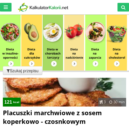
Szukaj przepisu
121
3
30 min
kcal
Placuszki marchwiowe z sosem
koperkowo - czosnkowym