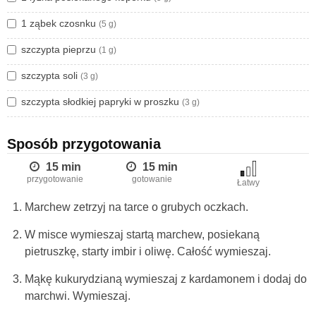
1 ząbek czosnku
(5 g)
szczypta pieprzu
(1 g)
szczypta soli
(3 g)
szczypta słodkiej papryki w proszku
(3 g)
Sposób przygotowania
15 min
15 min
przygotowanie
gotowanie
Łatwy
Marchew zetrzyj na tarce o grubych oczkach.
W misce wymieszaj startą marchew, posiekaną
pietruszkę, starty imbir i oliwę. Całość wymieszaj.
Mąkę kukurydzianą wymieszaj z kardamonem i dodaj do
marchwi. Wymieszaj.