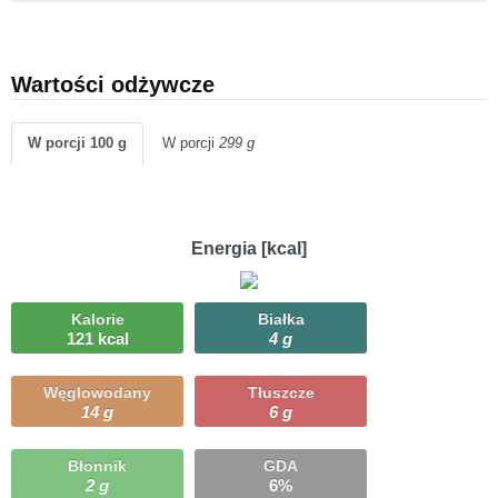
Wartości odżywcze
W porcji 100 g
W porcji
299 g
Energia [kcal]
Kalorie
Białka
121 kcal
4 g
Węglowodany
Tłuszcze
14 g
6 g
Błonnik
GDA
2 g
6%