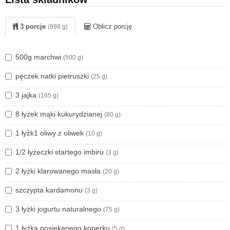
bananem
oraz
placuszki z cukinii.
3 porcje
Oblicz porcję
(898 g)
Polecam Wam także mój artykuł:
Obiad bez mięsa? 6
propozycji wegetariańskich dań, które zasmakują nawet
prawidzwiym mięsożercom.
500g marchwi
(500 g)
Smacznego!
pęczek natki pietruszki
(25 g)
3 jajka
(165 g)
8 łyżek mąki kukurydzianej
(80 g)
1 łyżk1 oliwy z oliwek
(10 g)
1/2 łyżeczki startego imbiru
(3 g)
2 łyżki klarowanego masła
(20 g)
szczypta kardamonu
(3 g)
3 łyżki jogurtu naturalnego
(75 g)
1 łyżka posiekanego koperku
(5 g)