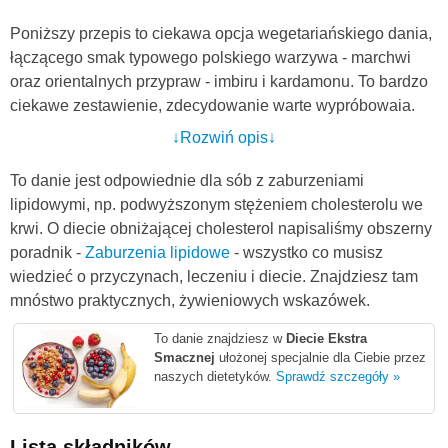
Poniższy przepis to ciekawa opcja wegetariańskiego dania,
łączącego smak typowego polskiego warzywa - marchwi
oraz orientalnych przypraw - imbiru i kardamonu. To bardzo
ciekawe zestawienie, zdecydowanie warte wypróbowaia.
↓Rozwiń opis↓
Placuszki marchwiowe świetnie sprawdzą się jako danie
obiadowe dla całej rodziny. Po usmażniu, polecam
To danie jest odpowiednie dla sób z zaburzeniami
przełożyc ja ręcznik papierowy, który wchłonie nadmiar
lipidowymi, np. podwyższonym stężeniem cholesterolu we
tłuszczu.
krwi. O diecie obniżającej cholesterol napisaliśmy obszerny
Aby danie nie było suche, proponuję placuszki podawać z
poradnik -
Zaburzenia lipidowe
- wszystko co musisz
dietetycznym sosem na bazie jogurtu, z dodatkiem czosnku i
wiedzieć o przyczynach, leczeniu i diecie. Znajdziesz tam
koperku. Dobrze przyprawiony smakuje naprawdę
mnóstwo praktycznych, żywieniowych wskazówek.
wyśmienicie.Możecie podaać go także do dań grillowych
To danie znajdziesz w
Diecie Ekstra
czy dietetycznych chipsów.
Smacznej
ułożonej specjalnie dla Ciebie przez
Pamiętajcie, że dania smażone powinny pojaiwć się w
naszych dietetyków.
Sprawdź szczegóły »
diecie niezbyt często, ale nie ma konieczności zupełnie z
nich rezygnować. Jeżeli lubicie różnego rodzaju smażone
Lista składników
placuszki, polecam także
placuszki owsiane z jogurtem i