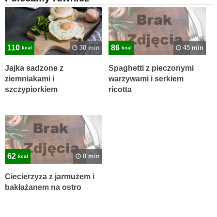
110
86
30 min
45 min
kcal
kcal
Jajka sadzone z
Spaghetti z pieczonymi
ziemniakami i
warzywami i serkiem
szczypiorkiem
ricotta
62
0 min
kcal
Ciecierzyza z jarmużem i
bakłażanem na ostro