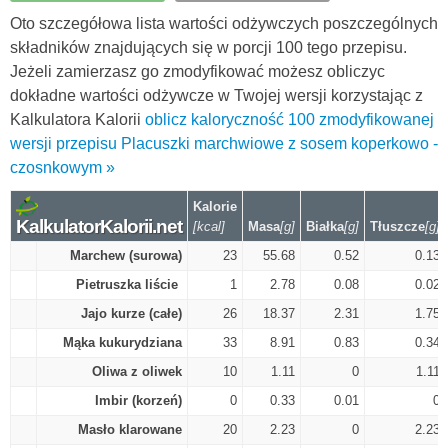
Oto szczegółowa lista wartości odżywczych poszczególnych
składników znajdujących się w porcji 100 tego przepisu.
Jeżeli zamierzasz go zmodyfikować możesz obliczyc
dokładne wartości odżywcze w Twojej wersji korzystając z
Kalkulatora Kalorii
oblicz kaloryczność 100 zmodyfikowanej
wersji przepisu Placuszki marchwiowe z sosem koperkowo -
czosnkowym »
Kalorie
KalkulatorKalorii.net
[kcal]
Masa
[g]
Białka
[g]
Tłuszcze
[g]
Marchew (surowa)
23
55.68
0.52
0.13
Pietruszka liście
1
2.78
0.08
0.02
Jajo kurze (całe)
26
18.37
2.31
1.75
Mąka kukurydziana
33
8.91
0.83
0.34
Oliwa z oliwek
10
1.11
0
1.11
Imbir (korzeń)
0
0.33
0.01
0
Masło klarowane
20
2.23
0
2.23