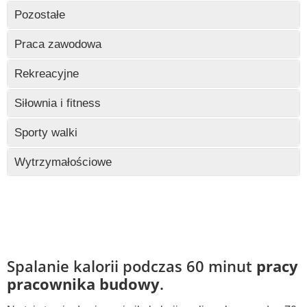
Wczytywanie
Pozostałe
Wczytywanie
Praca zawodowa
Wczytywanie
Rekreacyjne
Wczytywanie
Siłownia i fitness
Wczytywanie
Sporty walki
Wczytywanie
Wytrzymałościowe
Wczytywanie
Spalanie kalorii podczas 60 minut
pracy
pracownika budowy
.