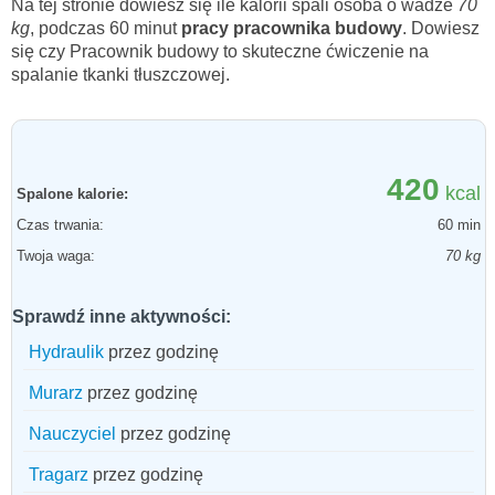
Na tej stronie dowiesz się ile kalorii spali osoba o wadze
70
kg
, podczas 60 minut
pracy pracownika budowy
. Dowiesz
się czy Pracownik budowy to skuteczne ćwiczenie na
spalanie tkanki tłuszczowej.
420
kcal
Spalone kalorie:
Czas trwania:
60 min
Twoja waga:
70 kg
Sprawdź inne aktywności:
Hydraulik
przez godzinę
Murarz
przez godzinę
Nauczyciel
przez godzinę
Tragarz
przez godzinę