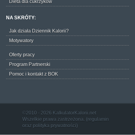
Dieta dla cukrzyków
NA SKRÓTY:
Jak działa Dziennik Kalorii?
Motywatory
Oferty pracy
Program Partnerski
Pomoc i kontakt z BOK
©2010 - 2026 KalkulatorKalorii.net
Wszelkie prawa zastrzeżona. (
regulamin
oraz
polityka prywatności
)