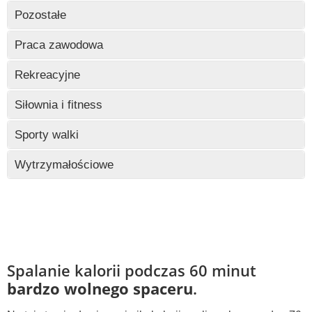
Wczytywanie
Pozostałe
Wczytywanie
Praca zawodowa
Wczytywanie
Rekreacyjne
Wczytywanie
Siłownia i fitness
Wczytywanie
Sporty walki
Wczytywanie
Wytrzymałościowe
Wczytywanie
Spalanie kalorii podczas 60 minut
bardzo wolnego spaceru
.