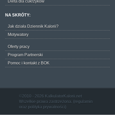
Dieta dla cukrzyków
NA SKRÓTY:
Jak działa Dziennik Kalorii?
Motywatory
Oferty pracy
Program Partnerski
Pomoc i kontakt z BOK
©2010 - 2026 KalkulatorKalorii.net
Wszelkie prawa zastrzeżona. (
regulamin
oraz
polityka prywatności
)