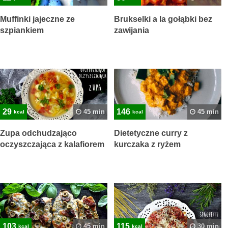
Muffinki jajeczne ze
Brukselki a la gołąbki bez
szpiankiem
zawijania
29
146
45 min
45 min
kcal
kcal
Zupa odchudzająco
Dietetyczne curry z
oczyszczająca z kalafiorem
kurczaka z ryżem
103
115
45 min
30 min
kcal
kcal