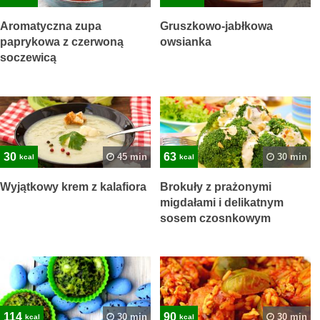
Aromatyczna zupa
Gruszkowo-jabłkowa
paprykowa z czerwoną
owsianka
soczewicą
30
63
45 min
30 min
kcal
kcal
Wyjątkowy krem z kalafiora
Brokuły z prażonymi
migdałami i delikatnym
sosem czosnkowym
114
90
30 min
30 min
kcal
kcal