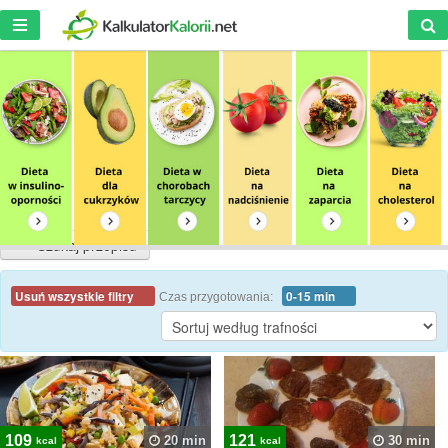
Szukaj przepisu
Usuń wszystkie filtry
0-15 min
Czas przygotowania:
109
121
20 min
30 min
kcal
kcal