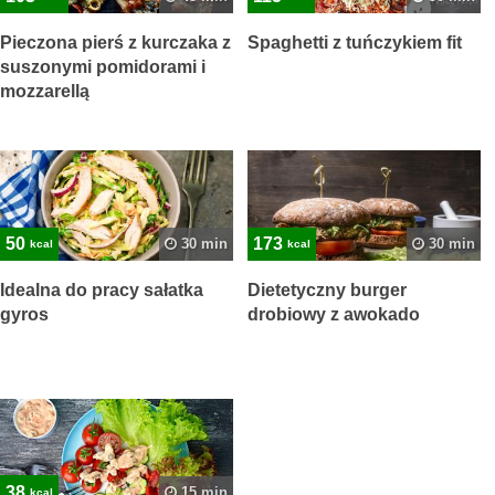
Pieczona pierś z kurczaka z
Spaghetti z tuńczykiem fit
suszonymi pomidorami i
mozzarellą
50
173
30 min
30 min
kcal
kcal
Idealna do pracy sałatka
Dietetyczny burger
gyros
drobiowy z awokado
38
15 min
kcal