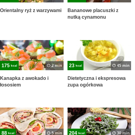
Orientalny ryż z warzywami
Bananowe placuszki z
nutką cynamonu
175
23
2 min
45 min
kcal
kcal
Kanapka z awokado i
Dietetyczna i ekspresowa
łososiem
zupa ogórkowa
88
204
5 min
30 min
kcal
kcal