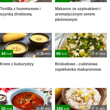
Tortilla z hummusem i
Makaron ze szpinakiem i
szynką drobiową
aromatycznym serem
pleśniowym
44
66
30 min
45 min
kcal
kcal
Krem z kukurydzy
Brokułowo - cukiniowa
zapiekanka makaronowa
55
160
30 min
30 min
kcal
kcal