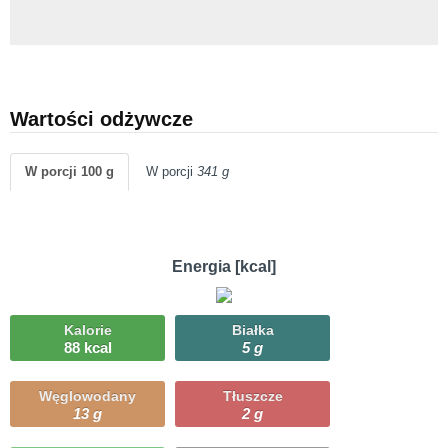
Wartości odżywcze
W porcji 100 g
W porcji
341 g
Energia [kcal]
Kalorie
Białka
88 kcal
5 g
Węglowodany
Tłuszcze
13 g
2 g