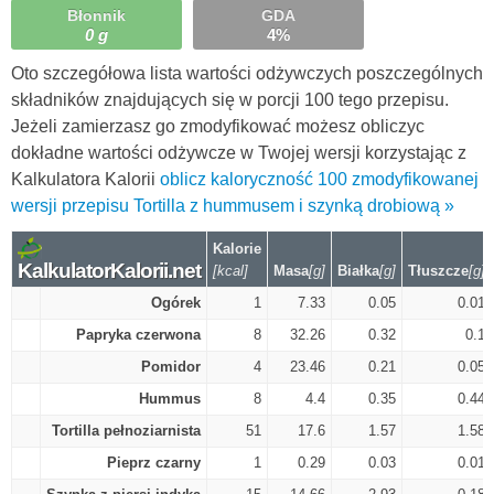
Błonnik
GDA
0 g
4%
Oto szczegółowa lista wartości odżywczych poszczególnych
składników znajdujących się w porcji 100 tego przepisu.
Jeżeli zamierzasz go zmodyfikować możesz obliczyc
dokładne wartości odżywcze w Twojej wersji korzystając z
Kalkulatora Kalorii
oblicz kaloryczność 100 zmodyfikowanej
wersji przepisu Tortilla z hummusem i szynką drobiową »
Kalorie
KalkulatorKalorii.net
[kcal]
Masa
[g]
Białka
[g]
Tłuszcze
[g]
Ogórek
1
7.33
0.05
0.01
Papryka czerwona
8
32.26
0.32
0.1
Pomidor
4
23.46
0.21
0.05
Hummus
8
4.4
0.35
0.44
Tortilla pełnoziarnista
51
17.6
1.57
1.58
Pieprz czarny
1
0.29
0.03
0.01