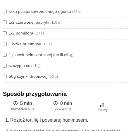
i jajkiem
lub
Torttilii z kurczakiem, szpinakiem i sosem
czosnkowym.
kilka plasterków zielonego ogórka
(25 g)
A w wolnej chwilii polecam Wam artykuł:
Jak polubić
1/2 czerwonej papryki
(110 g)
strączki? 5 sprawdzonych przepisów na dania z nasionami
1/2 pomidora
roślin strączkowych.
(80 g)
1 łyżka hummusu
(15 g)
1 placek pełnoziarnistej tortilli
(60 g)
szczypta soli
(1 g)
50g szynki drobiowej
(50 g)
Sposób przygotowania
5 min
0 min
przygotowanie
gotowanie
Łatwy
Rozłóż tortillę i posmaruj hummusem.