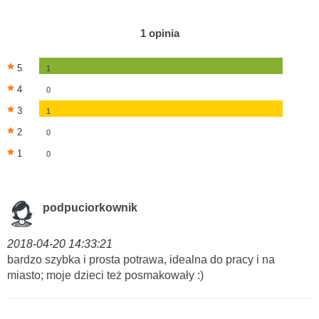
1 opinia
5
1
4
0
3
1
2
0
1
0
podpuciorkownik
2018-04-20 14:33:21
bardzo szybka i prosta potrawa, idealna do pracy i na
miasto; moje dzieci też posmakowały :)