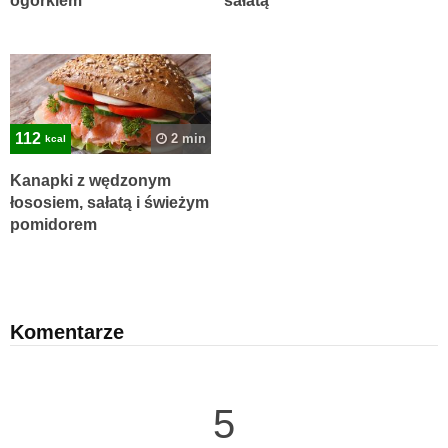
ogórkiem
sałatą
112
2 min
kcal
Kanapki z wędzonym
łososiem, sałatą i świeżym
pomidorem
Komentarze
5