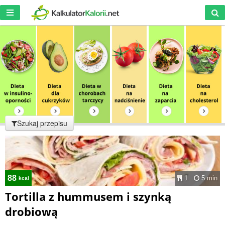
Szukaj przepisu
88
1
5 min
kcal
Tortilla z hummusem i szynką
drobiową