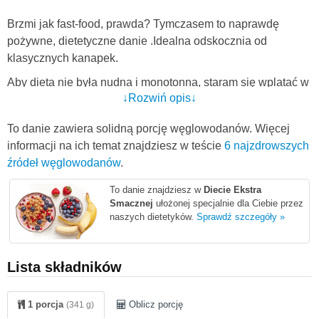
Brzmi jak fast-food, prawda? Tymczasem to naprawdę
pożywne, dietetyczne danie .Idealna odskocznia od
klasycznych kanapek.
Aby dieta nie była nudna i monotonna, staram się wplatać w
↓Rozwiń opis↓
nią różne, proste w przygotowaniu, ale ciekawe i mniej
tradycyjne dania. Tę tortillę przygotujecie w 10 minut, a
To danie zawiera solidną porcję węglowodanów. Więcej
mimo to zaręczam Wam, że nie będziecie mogli doczekać
informacji na ich temat znajdziesz w teście
6 najzdrowszych
się jej spróbowania.
źródeł węglowodanów
.
Jedliście już kiedyś
hummus
? Jeżeli nie, to idealna okazja.
To danie znajdziesz w
Diecie Ekstra
Hummus to pasta z ciecierzycy, wywodząca się z kuchni
Smacznej
ułożonej specjalnie dla Ciebie przez
arabskiej. Można wykorzystywać ją na wiele sposobów - do
naszych dietetyków.
Sprawdź szczegóły »
smarowania pieczywa, naleśników czy jako sos do mięsa.
Ja jestem nią absolutnie zachwycona :) Jestem przekonana,
Lista składników
że Wam również będzie smakować.
Jeżeli zostanie Wam trochę placków tortilii, polecam
1 porcja
Oblicz porcję
(341 g)
wykorzystać je do przygotowania
Pizzy na tortilii z awokado