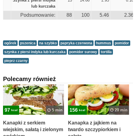
Szynka z piersi indyka
15
14.66
2.93
0.18
lub kurczaka
Podsumowanie:
88
100
5.46
2.36
ogórek
pszenica
na szybko
papryka czerwona
hummus
pomidor
szynka z piersi indyka lub kurczaka
pomidor surowy
tortilla
pieprz czarny
Polecamy również
97
156
5 min
20 min
kcal
kcal
Kanapki z serkiem
Kanapka z jajkiem na
wiejskim, sałatą i zielonym
twardo szczypiorkiem i