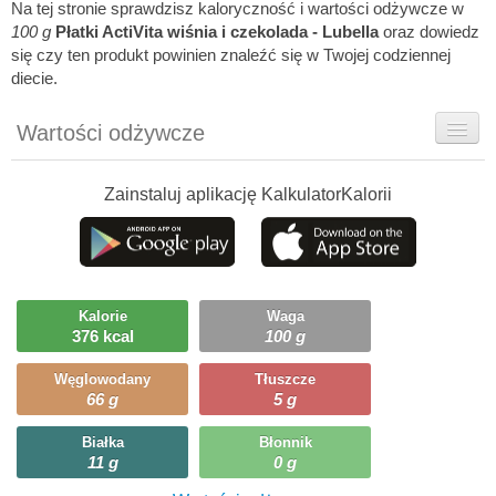
Na tej stronie sprawdzisz kaloryczność i wartości odżywcze w
100 g
Płatki ActiVita wiśnia i czekolada - Lubella
oraz dowiedz
się czy ten produkt powinien znaleźć się w Twojej codziennej
diecie.
Wartości odżywcze
Rady dietetyka
Zainstaluj aplikację KalkulatorKalorii
Szczegółówe informacje
Ciekawostki
Ile możesz zjeść?
Kalorie
Waga
376 kcal
100 g
Węglowodany
Tłuszcze
66 g
5 g
Białka
Błonnik
11 g
0 g