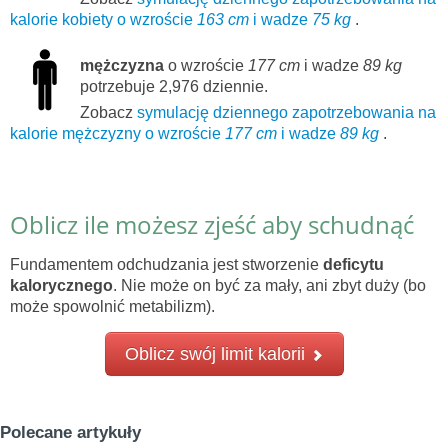
kalorie kobiety o wzroście
163 cm
i wadze
75 kg
.
mężczyzna
o wzroście
177 cm
i wadze
89 kg
potrzebuje 2,976 dziennie.
Zobacz
symulację dziennego zapotrzebowania na
kalorie mężczyzny o wzroście
177 cm
i wadze
89 kg
.
Oblicz ile możesz zjeść aby schudnąć
Fundamentem odchudzania jest stworzenie
deficytu
kalorycznego
. Nie może on być za mały, ani zbyt duży (bo
może spowolnić metabilizm).
Oblicz swój limit kalorii
Polecane artykuły