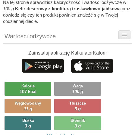
Na tej stronie sprawdzisz kaloryczność i wartości odżywcze w
100 g
Kefir deserowy z konfiturą truskawkowo-jabłkową
oraz
dowiedz się czy ten produkt powinien znaleźć się w Twojej
codziennej diecie.
Wartości odżywcze
Rady dietetyka
Zainstaluj aplikację KalkulatorKalorii
Szczegółówe informacje
Ciekawostki
Ile możesz zjeść?
Kalorie
Waga
107 kcal
100 g
Węglowodany
Tłuszcze
11 g
6 g
Białka
Błonnik
3 g
0 g