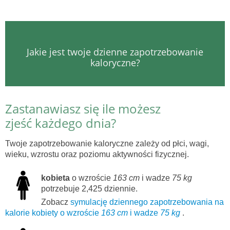
Jakie jest twoje dzienne zapotrzebowanie
kaloryczne?
Zastanawiasz się ile możesz
zjeść każdego dnia?
Twoje zapotrzebowanie kaloryczne zależy od płci, wagi,
wieku, wzrostu oraz poziomu aktywności fizycznej.
kobieta
o wzroście
163 cm
i wadze
75 kg
potrzebuje 2,425 dziennie.
Zobacz
symulację dziennego zapotrzebowania na
kalorie kobiety o wzroście
163 cm
i wadze
75 kg
.