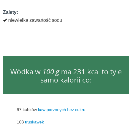
Zalety:
niewielka zawartość sodu
Wódka w
100 g
ma 231 kcal to tyle
samo kalorii co:
97 kubków
kaw parzonych bez cukru
103
truskawek