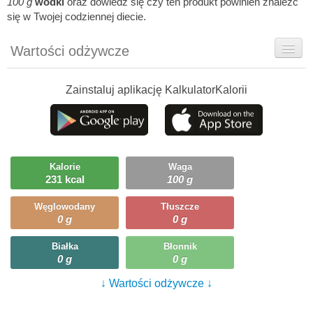
100 g
wódki
oraz dowiedz się czy ten produkt powinien znaleźć
się w Twojej codziennej diecie.
Wartości odżywcze
Rady dietetyka
Zainstaluj aplikację KalkulatorKalorii
Szczegółówe informacje
Ciekawostki
Ile możesz zjeść?
Kalorie
Waga
231 kcal
100 g
Węglowodany
Tłuszcze
0 g
0 g
Białka
Błonnik
0 g
0 g
↓ Wartości odżywcze ↓