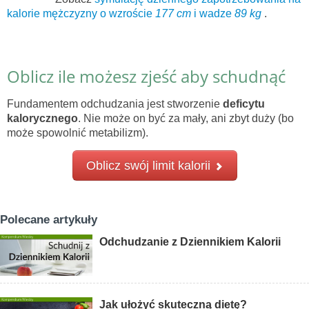
kalorie mężczyzny o wzroście
177 cm
i wadze
89 kg
.
Oblicz ile możesz zjeść aby schudnąć
Fundamentem odchudzania jest stworzenie
deficytu
kalorycznego
. Nie może on być za mały, ani zbyt duży (bo
może spowolnić metabilizm).
Oblicz swój limit kalorii
Polecane artykuły
Odchudzanie z Dziennikiem Kalorii
Jak ułożyć skuteczną dietę?