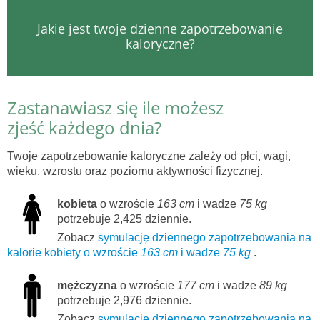
Jakie jest twoje dzienne zapotrzebowanie
kaloryczne?
Zastanawiasz się ile możesz
zjeść każdego dnia?
Twoje zapotrzebowanie kaloryczne zależy od płci, wagi,
wieku, wzrostu oraz poziomu aktywności fizycznej.
kobieta
o wzroście
163 cm
i wadze
75 kg
potrzebuje 2,425 dziennie.
Zobacz
symulację dziennego zapotrzebowania na
kalorie kobiety o wzroście
163 cm
i wadze
75 kg
.
mężczyzna
o wzroście
177 cm
i wadze
89 kg
potrzebuje 2,976 dziennie.
Zobacz
symulację dziennego zapotrzebowania na