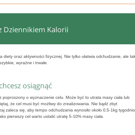
z Dziennikiem Kalorii
 diety oraz aktywności fizycznej. Nie tylko ułatwia odchudzanie, ale ta
zybkie, wyraźne i trwałe.
 chcesz osiągnąć
z poproszony o wyznaczenie celu. Może być to utrata masy ciała lub
ętaj, że cel musi być możliwy do zrealizowania. Nie bądź zbyt
zaj zaleca się, aby tempo odchudzania wynosiło około 0,5-1kg tygodni
ko pierwszy cel warto ustalić utratę 5-10% masy ciała.