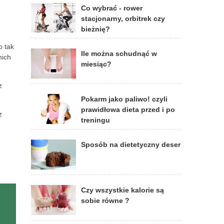
Co wybrać - rower
stacjonarny, orbitrek czy
bieżnię?
o tak
Ile można schudnąć w
nich
miesiąc?
z
Pokarm jako paliwo! czyli
prawidłowa dieta przed i po
z
treningu
Sposób na dietetyczny deser
Czy wszystkie kalorie są
sobie równe ?