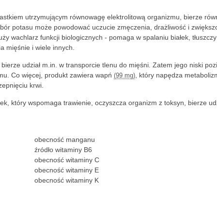
wiastkiem utrzymującym równowagę elektrolitową organizmu, bierze rów
edobór potasu może powodować uczucie zmęczenia, drażliwość i zwiększ
uży wachlarz funkcji biologicznych - pomaga w spalaniu białek, tłuszczy 
 mięśnie i wiele innych.
e bierze udział m.in. w transporcie tlenu do mięśni. Zatem jego niski po
mu. Co więcej, produkt zawiera wapń
, który napędza metaboliz
(99 mg)
zepnięciu krwi.
stek, który wspomaga trawienie, oczyszcza organizm z toksyn, bierze ud
obecność manganu
źródło witaminy B6
obecność witaminy C
obecność witaminy E
obecność witaminy K