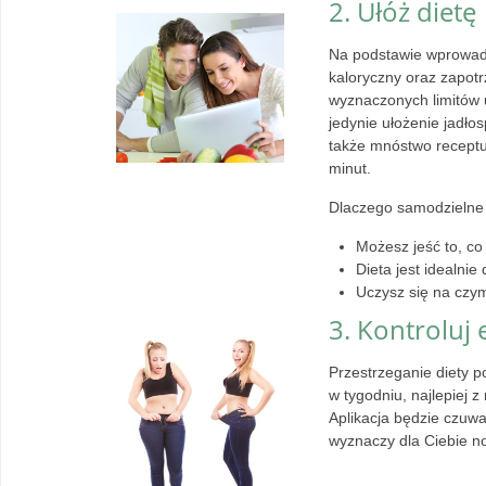
2. Ułóż dietę
Na podstawie wprowadz
kaloryczny oraz zapotr
wyznaczonych limitów 
jedynie ułożenie jadło
także mnóstwo receptur
minut.
Dlaczego samodzielne u
Możesz jeść to, co
Dieta jest idealni
Uczysz się na czy
3. Kontroluj 
Przestrzeganie diety p
w tygodniu, najlepiej 
Aplikacja będzie czuw
wyznaczy dla Ciebie no