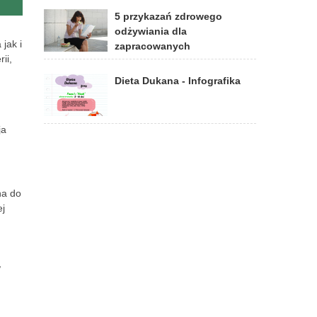
5 przykazań zdrowego
odżywiania dla
jak i
zapracowanych
ii,
Dieta Dukana - Infografika
ja
na do
j
,