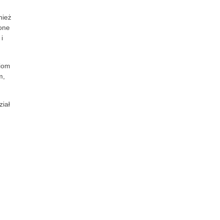
nież
one
i
ziom
m,
ział