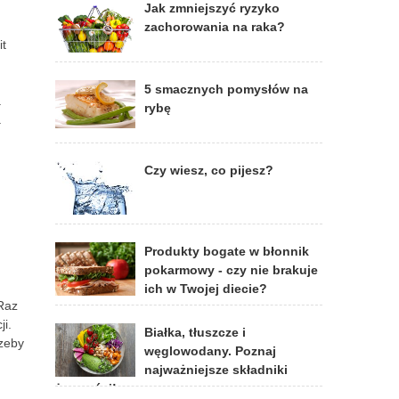
Jak zmniejszyć ryzyko
zachorowania na raka?
it
5 smacznych pomysłów na
a
rybę
a
Czy wiesz, co pijesz?
Produkty bogate w błonnik
pokarmowy - czy nie brakuje
ich w Twojej diecie?
 Raz
ji.
Białka, tłuszcze i
rzeby
węglowodany. Poznaj
najważniejsze składniki
żywności!