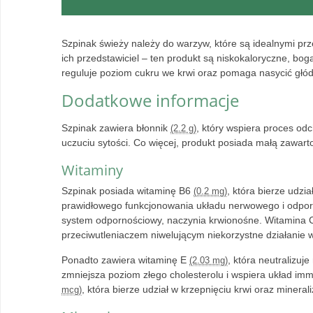
Szpinak świeży należy do warzyw, które są idealnymi prz
ich przedstawiciel – ten produkt są niskokaloryczne, boga
reguluje poziom cukru we krwi oraz pomaga nasycić głód
Dodatkowe informacje
Szpinak zawiera błonnik
, który wspiera proces odch
(2.2 g)
uczuciu sytości. Co więcej, produkt posiada małą zawar
Witaminy
Szpinak posiada witaminę B6
, która bierze udzi
(0.2 mg)
prawidłowego funkcjonowania układu nerwowego i odpor
system odpornościowy, naczynia krwionośne. Witamina C 
przeciwutleniaczem niwelującym niekorzystne działanie 
Ponadto zawiera witaminę E
, która neutralizuj
(2.03 mg)
zmniejsza poziom złego cholesterolu i wspiera układ i
, która bierze udział w krzepnięciu krwi oraz mineraliz
mcg)