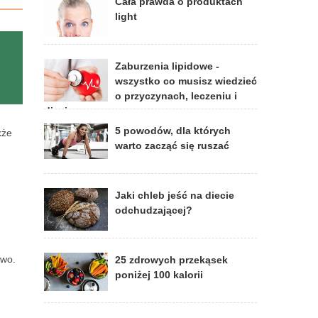
Cała prawda o produktach
light
Zaburzenia lipidowe -
wszystko co musisz wiedzieć
o przyczynach, leczeniu i
diecie
5 powodów, dla których
kże
warto zacząć się ruszać
Jaki chleb jeść na diecie
odchudzającej?
owo.
25 zdrowych przekąsek
poniżej 100 kalorii