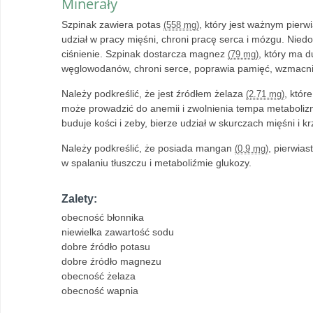
Minerały
Szpinak zawiera potas
, który jest ważnym pier
(558 mg)
udział w pracy mięśni, chroni pracę serca i mózgu. Ni
ciśnienie. Szpinak dostarcza magnez
, który ma d
(79 mg)
węglowodanów, chroni serce, poprawia pamięć, wzmacnia
Należy podkreślić, że jest źródłem żelaza
, któr
(2.71 mg)
może prowadzić do anemii i zwolnienia tempa metaboliz
buduje kości i zeby, bierze udział w skurczach mięśni i kr
Należy podkreślić, że posiada mangan
, pierwia
(0.9 mg)
w spalaniu tłuszczu i metaboliźmie glukozy.
Zalety:
obecność błonnika
niewielka zawartość sodu
dobre źródło potasu
dobre źródło magnezu
obecność żelaza
obecność wapnia