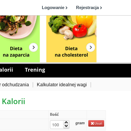
Logowanie
Rejestracja
lorii
Trening
r odchudzania
Kalkulator idealnej wagi
 Kalorii
Ilość
gram
Usuń