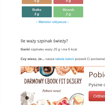
4 g
0 g
Wczytywanie
Warzywa
Białka
Błonnik
3 g
2 g
Wczytywanie
Wegetariańskie
↓ Wartości odżywcze ↓
Wczytywanie
Zupy
Wczytywanie
Ile waży szpinak świeży?
Garść
szpinaku waży
25 g
i ma 6 kcal.
Czy wiesz, że...
nasza
tabela kalorii
pozwoli Ci porównać
Pobi
Pyszne d
Odbie