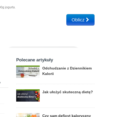
0g jogurtu.
Oblicz
Polecane artykuły
Odchudzanie z Dziennikiem
Kalorii
y
Jak ułożyć skuteczną dietę?
Czy sam deficyt kaloryczny