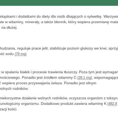
ekąskami i dodatkami do diety dla osób dbających o sylwetkę. Warzywa 
te w witaminy, minerały, a także błonnik, który wspiera przemianę mater
 na dłużej.
udzania, reguluje prace jelit, stabilizuje poziom glukozy we krwi, sprzy
tość sodu
.
(79 mg)
ał w spalaniu białek i procesie trawienia tłuszczy. Poza tym jest wymaga
nościowego. Ponadto jest źródłem witaminy C
, wspomagające
(28.1 mg)
wspiera proces przyswajania żelaza. Ponadto jest silnym
wolnych rodników.
e niekorzystne działanie wolnych rodników, oczyszcza organizm z toksyn
mmunologiczny organizmu. Dodatkowo produkt zawiera witaminę K
(482.9
acji kości.