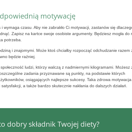
 odpowiednią motywację
 i wymaga czasu. Aby nie zabrakło Ci motywacji, zastanów się dlaczeg
nąć. Zapisz na kartce swoje osobiste argumenty. Będziesz mogła do 
ka potrzeba.
odziną i znajomymi. Może ktoś chciałby rozpocząć odchudzanie razem 
no będzie raźniej.
 społeczność ludzi, którzy walczą z nadmiernymi kilogramami. Możesz 
poszczególne zadania przyznawane są punkty, na podstawie których
 użytkowników, osiągających najlepsze sukcesy. Taka zdrowa motywacja
i satysfakcji, a także bardzo skutecznie nakłania do dalszych działań.
to dobry składnik Twojej diety?