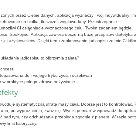
onych przez Ciebie danych, aplikacja wyznaczy Twój indywidualny lim
zebowanie na białka, tłuszcze i węglowodany. Przestrzeganie
umożliwi Ci osiągniecie wyznaczonego celu. Twoim zadaniem będzie
spisu. Spokojnie. Aplikacja zawiera obszerną bazę przepisów dietetyka 
 jej użytkowników. Dzięki temu zaplanowanie jadłospisu zajmie Ci kilk
kładanie jadłospisu to olbrzymia zaleta?
 chcesz
e dopasowana do Twojego trybu życia i oczekiwań
m w praktyce polega zdrowe odżywianie.
efekty
owoduje systematyczną utratę masy ciała. Dobrze jest to kontrolować.
z rana, po wypróżnieniu, zważ się. Wyniki pomiarów wprowadź do aplikac
ać nad tym, czy odchudzanie przebiega zgodnie z planem. W razie pot
wy limit kaloryczny.