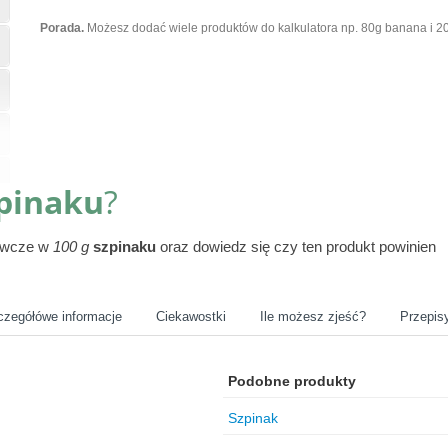
Porada.
Możesz dodać wiele produktów do kalkulatora np. 80g banana i 20
pinaku
?
żywcze w
100 g
szpinaku
oraz dowiedz się czy ten produkt powinien
czegółówe informacje
Ciekawostki
Ile możesz zjeść?
Przepis
Podobne produkty
Szpinak