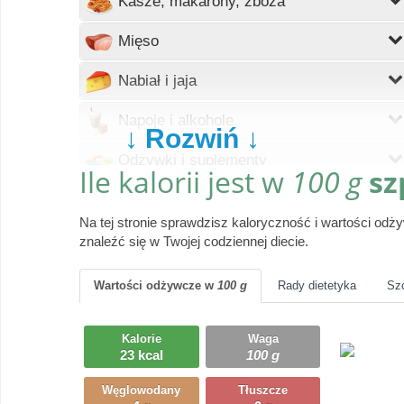
Kasze, makarony, zboża
Wczytywanie
Mięso
Wczytywanie
Nabiał i jaja
Wczytywanie
Napoje i alkohole
↓ Rozwiń ↓
Wczytywanie
Odżywki i suplementy
Ile kalorii jest w
100 g
sz
Wczytywanie
Owoce
Na tej stronie sprawdzisz kaloryczność i wartości od
Wczytywanie
Pieczywo
znaleźć się w Twojej codziennej diecie.
Wczytywanie
Produkty gotowe
Wartości odżywcze
w
100 g
Rady dietetyka
Sz
Wczytywanie
Przyprawy i dodatki
Kalorie
Waga
Wczytywanie
23 kcal
100 g
Ryby i owoce morza
Węglowodany
Tłuszcze
Wczytywanie
Słodycze, desery, ciasta