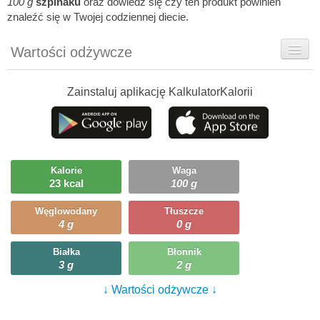
100 g
szpinaku
oraz dowiedz się czy ten produkt powinien
znaleźć się w Twojej codziennej diecie.
Wartości odżywcze
Rady dietetyka
Zainstaluj aplikację KalkulatorKalorii
Szczegółówe informacje
Ciekawostki
Ile możesz zjeść?
Kalorie
Waga
23 kcal
100 g
Przepisy
Węglowodany
Tłuszcze
4 g
0 g
Białka
Błonnik
3 g
2 g
↓ Wartości odżywcze ↓