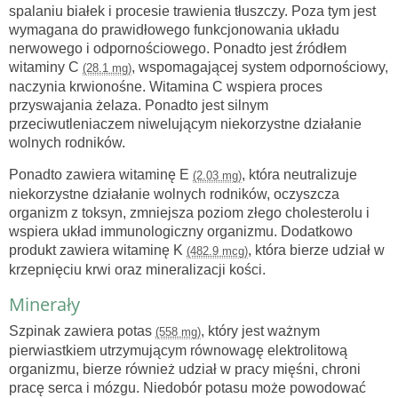
spalaniu białek i procesie trawienia tłuszczy. Poza tym jest
wymagana do prawidłowego funkcjonowania układu
nerwowego i odpornościowego. Ponadto jest źródłem
witaminy C
, wspomagającej system odpornościowy,
(28.1 mg)
naczynia krwionośne. Witamina C wspiera proces
przyswajania żelaza. Ponadto jest silnym
przeciwutleniaczem niwelującym niekorzystne działanie
wolnych rodników.
Ponadto zawiera witaminę E
, która neutralizuje
(2.03 mg)
niekorzystne działanie wolnych rodników, oczyszcza
organizm z toksyn, zmniejsza poziom złego cholesterolu i
wspiera układ immunologiczny organizmu. Dodatkowo
produkt zawiera witaminę K
, która bierze udział w
(482.9 mcg)
krzepnięciu krwi oraz mineralizacji kości.
Minerały
Szpinak zawiera potas
, który jest ważnym
(558 mg)
pierwiastkiem utrzymującym równowagę elektrolitową
organizmu, bierze również udział w pracy mięśni, chroni
pracę serca i mózgu. Niedobór potasu może powodować