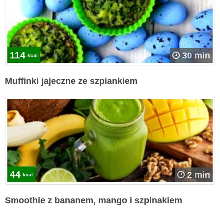
114
30 min
kcal
Muffinki jajeczne ze szpiankiem
44
2 min
kcal
Smoothie z bananem, mango i szpinakiem