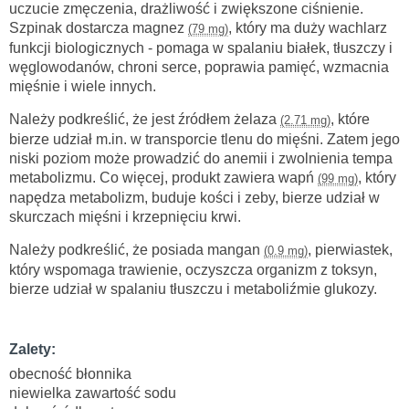
uczucie zmęczenia, drażliwość i zwiększone ciśnienie.
Szpinak dostarcza magnez
, który ma duży wachlarz
(79 mg)
funkcji biologicznych - pomaga w spalaniu białek, tłuszczy i
węglowodanów, chroni serce, poprawia pamięć, wzmacnia
mięśnie i wiele innych.
Należy podkreślić, że jest źródłem żelaza
, które
(2.71 mg)
bierze udział m.in. w transporcie tlenu do mięśni. Zatem jego
niski poziom może prowadzić do anemii i zwolnienia tempa
metabolizmu. Co więcej, produkt zawiera wapń
, który
(99 mg)
napędza metabolizm, buduje kości i zeby, bierze udział w
skurczach mięśni i krzepnięciu krwi.
Należy podkreślić, że posiada mangan
, pierwiastek,
(0.9 mg)
który wspomaga trawienie, oczyszcza organizm z toksyn,
bierze udział w spalaniu tłuszczu i metaboliźmie glukozy.
Zalety:
obecność błonnika
niewielka zawartość sodu