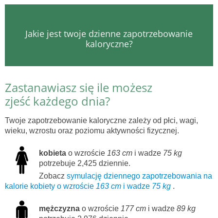
Jakie jest twoje dzienne zapotrzebowanie
kaloryczne?
Zastanawiasz się ile możesz
zjeść każdego dnia?
Twoje zapotrzebowanie kaloryczne zależy od płci, wagi,
wieku, wzrostu oraz poziomu aktywności fizycznej.
kobieta
o wzroście
163 cm
i wadze
75 kg
potrzebuje 2,425 dziennie.
Zobacz
symulację dziennego zapotrzebowania na
kalorie kobiety o wzroście
163 cm
i wadze
75 kg
.
mężczyzna
o wzroście
177 cm
i wadze
89 kg