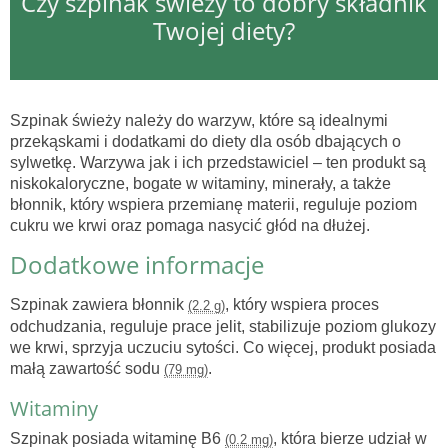
Czy szpinak świeży to dobry składnik
Twojej diety?
Szpinak świeży należy do warzyw, które są idealnymi
przekąskami i dodatkami do diety dla osób dbających o
sylwetkę. Warzywa jak i ich przedstawiciel – ten produkt są
niskokaloryczne, bogate w witaminy, minerały, a także
błonnik, który wspiera przemianę materii, reguluje poziom
cukru we krwi oraz pomaga nasycić głód na dłużej.
Dodatkowe informacje
Szpinak zawiera błonnik
, który wspiera proces
(2.2 g)
odchudzania, reguluje prace jelit, stabilizuje poziom glukozy
we krwi, sprzyja uczuciu sytości. Co więcej, produkt posiada
małą zawartość sodu
.
(79 mg)
Witaminy
Szpinak posiada witaminę B6
, która bierze udział w
(0.2 mg)