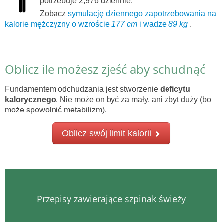
potrzebuje 2,976 dziennie.
Zobacz
symulację dziennego zapotrzebowania na
kalorie mężczyzny o wzroście
177 cm
i wadze
89 kg
.
Oblicz ile możesz zjeść aby schudnąć
Fundamentem odchudzania jest stworzenie
deficytu
kalorycznego
. Nie może on być za mały, ani zbyt duży (bo
może spowolnić metabilizm).
Oblicz swój limit kalorii
Przepisy zawierające szpinak świeży