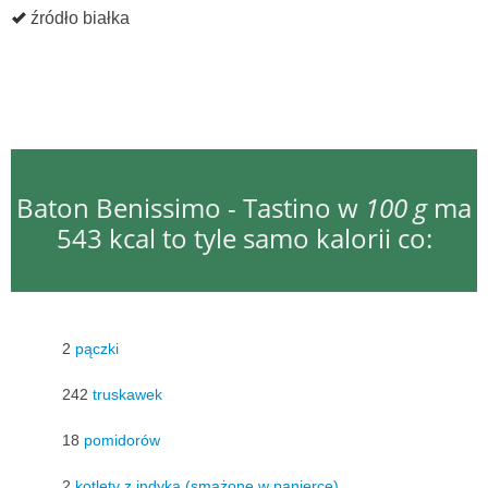
źródło białka
Baton Benissimo - Tastino w
100 g
ma
543 kcal to tyle samo kalorii co:
2
pączki
242
truskawek
18
pomidorów
2
kotlety z indyka (smażone w panierce)