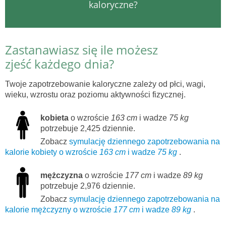
kaloryczne?
Zastanawiasz się ile możesz
zjeść każdego dnia?
Twoje zapotrzebowanie kaloryczne zależy od płci, wagi,
wieku, wzrostu oraz poziomu aktywności fizycznej.
kobieta
o wzroście
163 cm
i wadze
75 kg
potrzebuje 2,425 dziennie.
Zobacz
symulację dziennego zapotrzebowania na
kalorie kobiety o wzroście
163 cm
i wadze
75 kg
.
mężczyzna
o wzroście
177 cm
i wadze
89 kg
potrzebuje 2,976 dziennie.
Zobacz
symulację dziennego zapotrzebowania na
kalorie mężczyzny o wzroście
177 cm
i wadze
89 kg
.