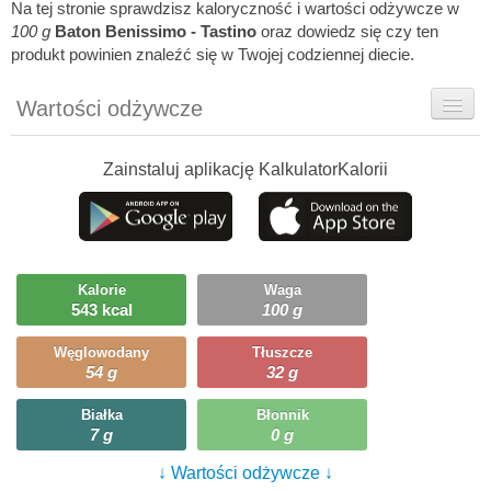
Na tej stronie sprawdzisz kaloryczność i wartości odżywcze w
100 g
Baton Benissimo - Tastino
oraz dowiedz się czy ten
produkt powinien znaleźć się w Twojej codziennej diecie.
Wartości odżywcze
Rady dietetyka
Zainstaluj aplikację KalkulatorKalorii
Szczegółówe informacje
Ciekawostki
Ile możesz zjeść?
Kalorie
Waga
543 kcal
100 g
Węglowodany
Tłuszcze
54 g
32 g
Białka
Błonnik
7 g
0 g
↓ Wartości odżywcze ↓