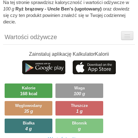
Na tej stronie sprawdzisz kaloryczność i wartości odżywcze w
100 g
Ryż brązowy - Uncle Ben's (ugotowany)
oraz dowiedz
się czy ten produkt powinien znaleźć się w Twojej codziennej
diecie.
Wartości odżywcze
Rady dietetyka
Zainstaluj aplikację KalkulatorKalorii
Ciekawostki
Ile możesz zjeść?
Kalorie
Waga
168 kcal
100 g
Węglowodany
Tłuszcze
35 g
1 g
Białka
Błonnik
4 g
g