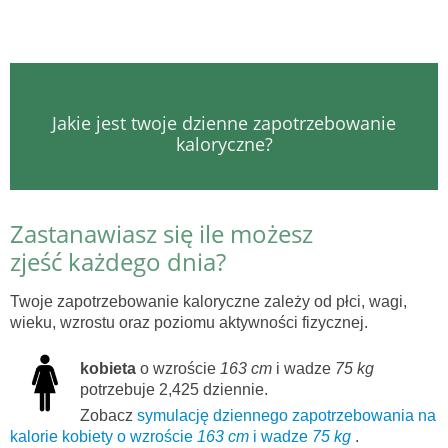
Jakie jest twoje dzienne zapotrzebowanie
kaloryczne?
Zastanawiasz się ile możesz
zjeść każdego dnia?
Twoje zapotrzebowanie kaloryczne zależy od płci, wagi,
wieku, wzrostu oraz poziomu aktywności fizycznej.
kobieta
o wzroście
163 cm
i wadze
75 kg
potrzebuje 2,425 dziennie.
Zobacz
symulację dziennego zapotrzebowania na
kalorie kobiety o wzroście
163 cm
i wadze
75 kg
.