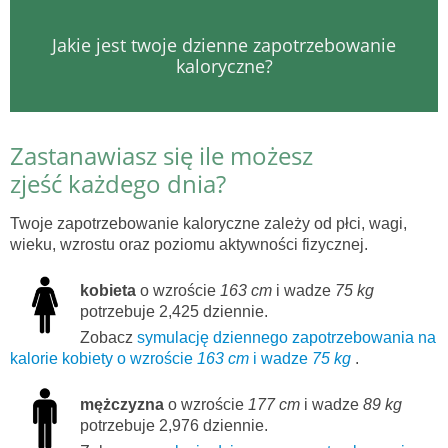
Jakie jest twoje dzienne zapotrzebowanie
kaloryczne?
Zastanawiasz się ile możesz
zjeść każdego dnia?
Twoje zapotrzebowanie kaloryczne zależy od płci, wagi,
wieku, wzrostu oraz poziomu aktywności fizycznej.
kobieta
o wzroście
163 cm
i wadze
75 kg
potrzebuje 2,425 dziennie.
Zobacz
symulację dziennego zapotrzebowania na
kalorie kobiety o wzroście
163 cm
i wadze
75 kg
.
mężczyzna
o wzroście
177 cm
i wadze
89 kg
potrzebuje 2,976 dziennie.