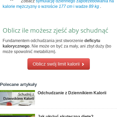
Zobacz
symulację dziennego zapotrzebowania na
kalorie mężczyzny o wzroście
177 cm
i wadze
89 kg
.
Oblicz ile możesz zjeść aby schudnąć
Fundamentem odchudzania jest stworzenie
deficytu
kalorycznego
. Nie może on być za mały, ani zbyt duży (bo
może spowolnić metabilizm).
Oblicz swój limit kalorii
Polecane artykuły
Odchudzanie z Dziennikiem Kalorii
Jak ułożyć skuteczną dietę?