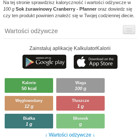
Na tej stronie sprawdzisz kaloryczność i wartości odżywcze w
100 g
Sok żurawinowy Cranberry - Pfanner
oraz dowiedz się
czy ten produkt powinien znaleźć się w Twojej codziennej diecie.
Wartości odżywcze
Rady dietetyka
Zainstaluj aplikację KalkulatorKalorii
Ciekawostki
Ile możesz zjeść?
Kalorie
Waga
50 kcal
100 g
Węglowodany
Tłuszcze
12 g
1 g
Białka
Błonnik
1 g
g
↓ Wartości odżywcze ↓