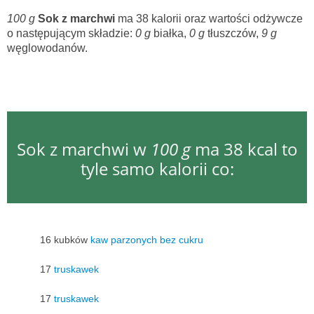
100 g
Sok z marchwi
ma 38 kalorii oraz wartości odżywcze
o następującym składzie:
0 g
białka,
0 g
tłuszczów,
9 g
węglowodanów.
Sok z marchwi w
100 g
ma 38 kcal to
tyle samo kalorii co:
16 kubków
kaw parzonych bez cukru
17
truskawek
17
truskawek