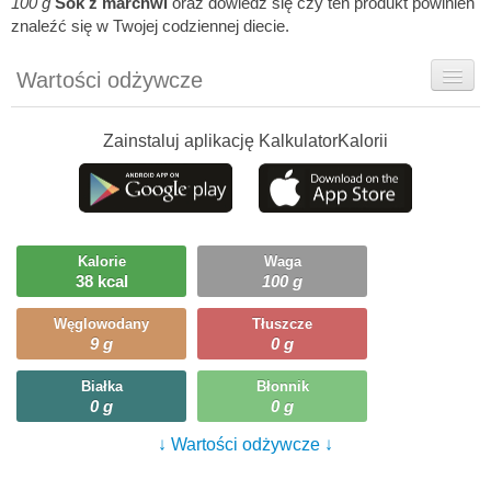
100 g
Sok z marchwi
oraz dowiedz się czy ten produkt powinien
znaleźć się w Twojej codziennej diecie.
Wartości odżywcze
Rady dietetyka
Zainstaluj aplikację KalkulatorKalorii
Ciekawostki
Ile możesz zjeść?
Kalorie
Waga
38 kcal
100 g
Węglowodany
Tłuszcze
9 g
0 g
Białka
Błonnik
0 g
0 g
↓ Wartości odżywcze ↓