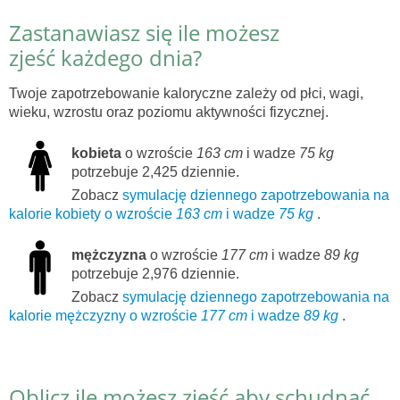
Zastanawiasz się ile możesz
zjeść każdego dnia?
Twoje zapotrzebowanie kaloryczne zależy od płci, wagi,
wieku, wzrostu oraz poziomu aktywności fizycznej.
kobieta
o wzroście
163 cm
i wadze
75 kg
potrzebuje 2,425 dziennie.
Zobacz
symulację dziennego zapotrzebowania na
kalorie kobiety o wzroście
163 cm
i wadze
75 kg
.
mężczyzna
o wzroście
177 cm
i wadze
89 kg
potrzebuje 2,976 dziennie.
Zobacz
symulację dziennego zapotrzebowania na
kalorie mężczyzny o wzroście
177 cm
i wadze
89 kg
.
Oblicz ile możesz zjeść aby schudnąć