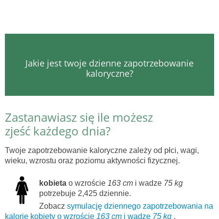
Jakie jest twoje dzienne zapotrzebowanie
kaloryczne?
Zastanawiasz się ile możesz
zjeść każdego dnia?
Twoje zapotrzebowanie kaloryczne zależy od płci, wagi,
wieku, wzrostu oraz poziomu aktywności fizycznej.
kobieta
o wzroście
163 cm
i wadze
75 kg
potrzebuje 2,425 dziennie.
Zobacz
symulację dziennego zapotrzebowania na
kalorie kobiety o wzroście
163 cm
i wadze
75 kg
.