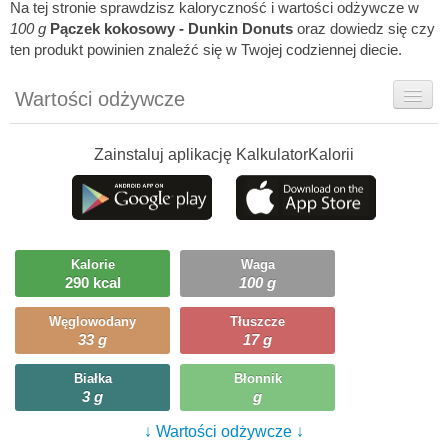
Na tej stronie sprawdzisz kaloryczność i wartości odżywcze w
100 g
Pączek kokosowy - Dunkin Donuts
oraz dowiedz się czy
ten produkt powinien znaleźć się w Twojej codziennej diecie.
Wartości odżywcze
Rady dietetyka
Zainstaluj aplikację KalkulatorKalorii
Ciekawostki
Ile możesz zjeść?
Kalorie
Waga
290 kcal
100 g
Węglowodany
Tłuszcze
33 g
17 g
Białka
Błonnik
3 g
g
↓ Wartości odżywcze ↓