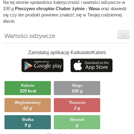
Na tej stronie sprawdzisz kaloryczność i wartości odżywcze w
100 g
Pieczywo chrupkie Chaber żytnie - Wasa
oraz dowiedz
się czy ten produkt powinien znaleźć się w Twojej codziennej
diecie.
Wartości odżywcze
Rady dietetyka
Zainstaluj aplikację KalkulatorKalorii
Ciekawostki
Ile możesz zjeść?
Kalorie
Waga
329 kcal
100 g
Węglowodany
Tłuszcze
62 g
2 g
Białka
Błonnik
9 g
g