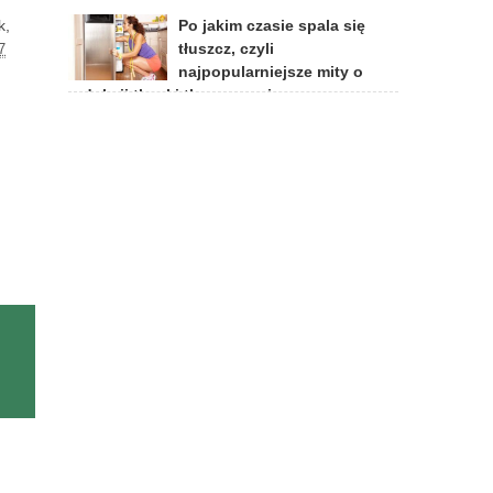
Po jakim czasie spala się
k,
tłuszcz, czyli
7
najpopularniejsze mity o
redukcji tkanki tłuszczowej