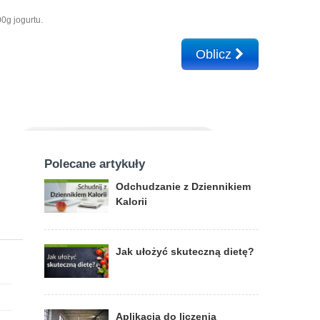
0g jogurtu.
Oblicz
Polecane artykuły
Odchudzanie z Dziennikiem
Kalorii
Jak ułożyć skuteczną dietę?
Aplikacja do liczenia