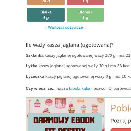
24 g
1 g
Wczytywanie
Warzywa
Białka
Błonnik
4 g
1 g
Wczytywanie
Wegetariańskie
↓ Wartości odżywcze ↓
Wczytywanie
Zupy
Ile waży kasza jaglana (ugotowana)?
Wczytywanie
Szklanka
kaszy jaglanej ugotowanej waży
180 g
i ma 214
Łyżka
kaszy jaglanej ugotowanej waży
30 g
i ma 36 kcal
Łyżeczka
kaszy jaglanej ugotowanej waży
8 g
i ma 10 kc
Czy wiesz, że...
nasza
tabela kalorii
pozwoli Ci porównać
Pobi
Poznaj p