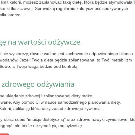
limit kalorii, możesz zaplanować taką dietę, która będzie stymulowała 
tkanki tłuszczowej. Sprawdzaj regularnie kaloryczność spożywanych
lkulatorze.
gę na wartości odżywcze
ii nie wystarczy, równie ważne jest zachowanie odpowiedniego bilansu
lowodanów. Jeżeli Twoja dieta będzie zbilansowana, to Twój metabilizm
dłowo, a Twoja waga bedzie pod kontrolą.
d zdrowego odżywiania
e ukłądanie zdrowej i zbilansowanej diety może
owane. Aby pomoć Ci w nauce samodzielnego planowania diety,
Kalorii, aplikację która uczy zasad zdrowego żywienia.
robisz sobie "intuicję dietetyczną" oraz zdrowe nawyki żywieniowe, kt
iągnąć, ale także utrzymać piękną sylwetkę.