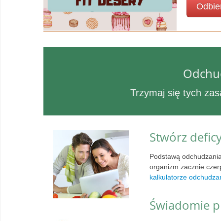
Odbie
Odchudz
Trzymaj się tych zas
Stwórz defic
Podstawą odchudzania 
organizm zacznie czerpa
kalkulatorze odchudza
Świadomie pl