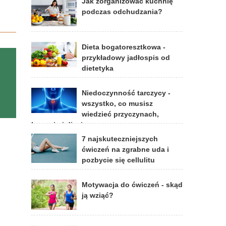
Jak zorganizować kuchnię
podczas odchudzania?
Dieta bogatoresztkowa -
przykładowy jadłospis od
dietetyka
Niedoczynność tarczycy -
wszystko, co musisz
wiedzieć przyczynach,
leczeniu i diecie
7 najskuteczniejszych
ćwiczeń na zgrabne uda i
pozbycie się cellulitu
Motywacja do ćwiczeń - skąd
ją wziąć?