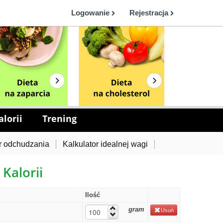
Logowanie
Rejestracja
lorii
Trening
r odchudzania
Kalkulator idealnej wagi
 Kalorii
Ilość
gram
Usuń