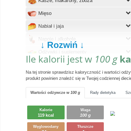
Kasze, makarony, zboża
Wczytywanie
Mięso
Wczytywanie
Nabiał i jaja
Wczytywanie
Napoje i alkohole
↓ Rozwiń ↓
Wczytywanie
Odżywki i suplementy
Ile kalorii jest w
100 g
ka
Wczytywanie
Owoce
Na tej stronie sprawdzisz kaloryczność i wartości od
Wczytywanie
Pieczywo
produkt powinien znaleźć się w Twojej codziennej dieci
Wczytywanie
Produkty gotowe
Wartości odżywcze
w
100 g
Rady dietetyka
Sz
Wczytywanie
Przyprawy i dodatki
Kalorie
Waga
Wczytywanie
119 kcal
100 g
Ryby i owoce morza
Węglowodany
Tłuszcze
Wczytywanie
Słodycze, desery, ciasta