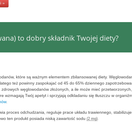
i »
ana) to dobry składnik Twojej diety?
wodanów, które są ważnym elementem zbilansowanej diety. Węglowoda
latego też powinny zaspokajać od 45 do 65% dziennego zapotrzebowa
a zdrowych węglowodanów złożonych, a ile może mieć przetworzonych,
e wzmagają Twój apetyt i sprzyjają odkladaniu się tłuszczu w organiźm
nów
.
atwia proces odchudzania, reguluje prace układu trawiennego, stabilizuje
kowo ten produkt posiada niską zawartość sodu
.
(2 mg)