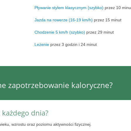
Pływanie stylem klasycznym (szybko)
przez 10 minu
Jazda na rowerze (16-19 km/h)
przez 15 minut
Chodzenie 5 km/h (szybko)
przez 29 minut
Leżenie
przez 3 godzin i 24 minut
nne zapotrzebowanie kaloryczne?
ć każdego dnia?
wieku, wzrostu oraz poziomu aktywności fizycznej.