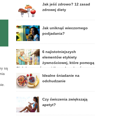
Jak jeść zdrowo? 12 zasad
zdrowej diety
Jak uniknąć wieczornego
podjadania?
6 najistotniejszych
elementów etykiety
żywnościowej, które pomogą
Ci dokonywać prawidłowych wyborów
ny są
dietetycznych
nia
Idealne śniadanie na
odchudzanie
ie.
Czy ćwiczenia zwiększają
apetyt?