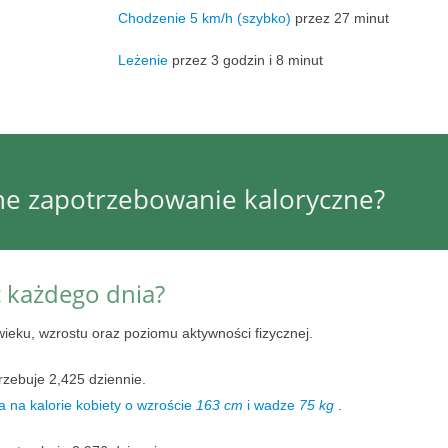
Chodzenie 5 km/h (szybko)
przez 27 minut
Leżenie
przez 3 godzin i 8 minut
nne zapotrzebowanie kaloryczne?
ć każdego dnia?
wieku, wzrostu oraz poziomu aktywności fizycznej.
rzebuje 2,425 dziennie.
 na kalorie kobiety o wzroście
163 cm
i wadze
75 kg
.