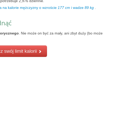
potrzebuje 2,976 dziennie.
a na kalorie mężczyzny o wzroście
177 cm
i wadze
89 kg
.
dnąć
lorycznego
. Nie może on być za mały, ani zbyt duży (bo może
z swój limit kalorii