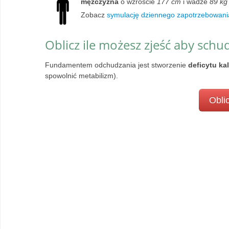
mężczyzna
o wzroście
177 cm
i wadze
89 kg
Zobacz
symulację dziennego zapotrzebowani
Oblicz ile możesz zjeść aby schu
Fundamentem odchudzania jest stworzenie
deficytu ka
spowolnić metabilizm).
Oblic