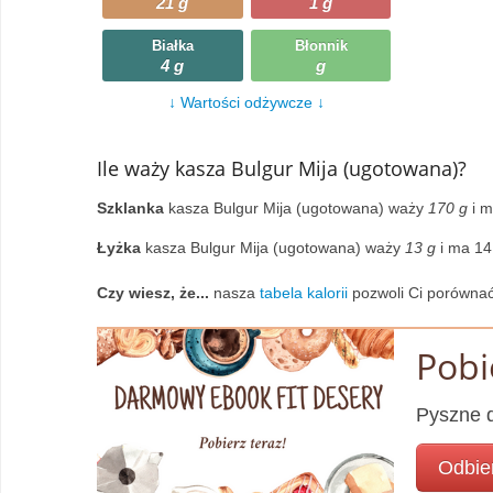
21 g
1 g
Wczytywanie
Warzywa
Białka
Błonnik
4 g
g
Wczytywanie
Wegetariańskie
↓ Wartości odżywcze ↓
Wczytywanie
Zupy
Ile waży kasza Bulgur Mija (ugotowana)?
Wczytywanie
Szklanka
kasza Bulgur Mija (ugotowana) waży
170 g
i m
Łyżka
kasza Bulgur Mija (ugotowana) waży
13 g
i ma 14 
Czy wiesz, że...
nasza
tabela kalorii
pozwoli Ci porównać
Pobi
Pyszne d
Odbie