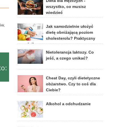
Dieta dla mężczyzn -
wszystko, co musisz
wiedzieć
ów,
Jak samodzielnie ułożyć
dietę obniżającą poziom
cholesterolu? Praktyczny
poradnik
Nietolerancja laktozy. Co
jeść, a czego unikać?
co:
Cheat Day, czyli dietetyczne
obżarstwo. Czy to coś dla
Ciebie?
Alkohol a odchudzanie