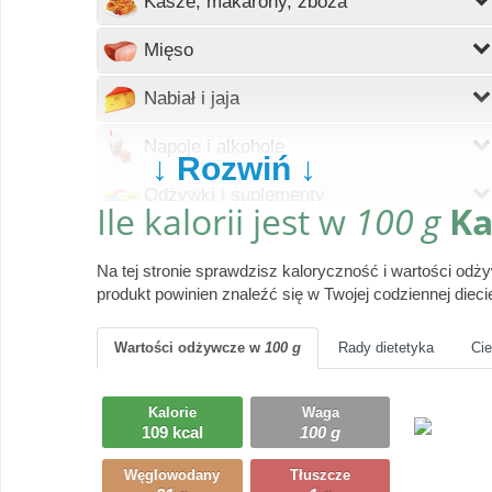
Kasze, makarony, zboża
Wczytywanie
Mięso
Wczytywanie
Nabiał i jaja
Wczytywanie
Napoje i alkohole
↓ Rozwiń ↓
Wczytywanie
Odżywki i suplementy
Ile kalorii jest w
100 g
Ka
Wczytywanie
Owoce
Na tej stronie sprawdzisz kaloryczność i wartości od
Wczytywanie
Pieczywo
produkt powinien znaleźć się w Twojej codziennej dieci
Wczytywanie
Produkty gotowe
Wartości odżywcze
w
100 g
Rady dietetyka
Ci
Wczytywanie
Przyprawy i dodatki
Kalorie
Waga
Wczytywanie
109 kcal
100 g
Ryby i owoce morza
Węglowodany
Tłuszcze
Wczytywanie
Słodycze, desery, ciasta