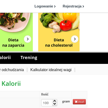
Logowanie
Rejestracja
lorii
Trening
r odchudzania
Kalkulator idealnej wagi
 Kalorii
Ilość
gram
Usuń