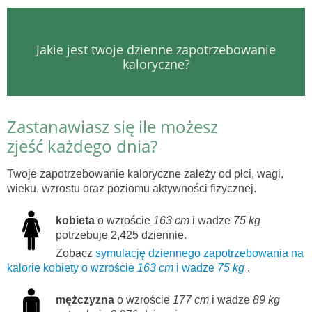
Jakie jest twoje dzienne zapotrzebowanie
kaloryczne?
Zastanawiasz się ile możesz
zjeść każdego dnia?
Twoje zapotrzebowanie kaloryczne zależy od płci, wagi,
wieku, wzrostu oraz poziomu aktywności fizycznej.
kobieta
o wzroście
163 cm
i wadze
75 kg
potrzebuje 2,425 dziennie.
Zobacz
symulację dziennego zapotrzebowania na
kalorie kobiety o wzroście
163 cm
i wadze
75 kg
.
mężczyzna
o wzroście
177 cm
i wadze
89 kg