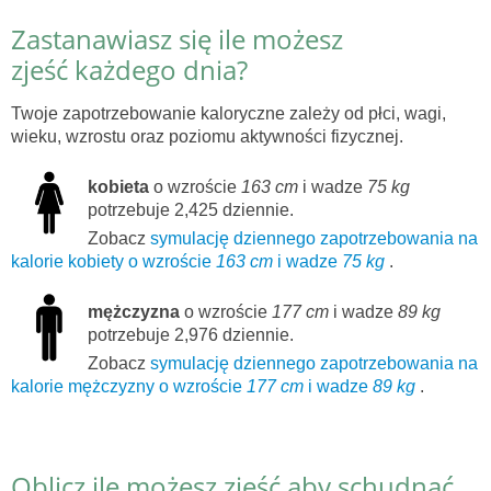
Zastanawiasz się ile możesz
zjeść każdego dnia?
Twoje zapotrzebowanie kaloryczne zależy od płci, wagi,
wieku, wzrostu oraz poziomu aktywności fizycznej.
kobieta
o wzroście
163 cm
i wadze
75 kg
potrzebuje 2,425 dziennie.
Zobacz
symulację dziennego zapotrzebowania na
kalorie kobiety o wzroście
163 cm
i wadze
75 kg
.
mężczyzna
o wzroście
177 cm
i wadze
89 kg
potrzebuje 2,976 dziennie.
Zobacz
symulację dziennego zapotrzebowania na
kalorie mężczyzny o wzroście
177 cm
i wadze
89 kg
.
Oblicz ile możesz zjeść aby schudnąć