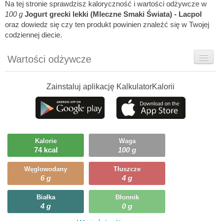
Na tej stronie sprawdzisz kaloryczność i wartości odżywcze w
100 g
Jogurt grecki lekki (Mleczne Smaki Świata) - Lacpol
oraz dowiedz się czy ten produkt powinien znaleźć się w Twojej
codziennej diecie.
Wartości odżywcze
Rady dietetyka
Zainstaluj aplikację KalkulatorKalorii
Szczegółówe informacje
Ciekawostki
Ile możesz zjeść?
Kalorie
Waga
74 kcal
100 g
Węglowodany
Tłuszcze
6 g
4 g
Białka
Błonnik
4 g
0 g