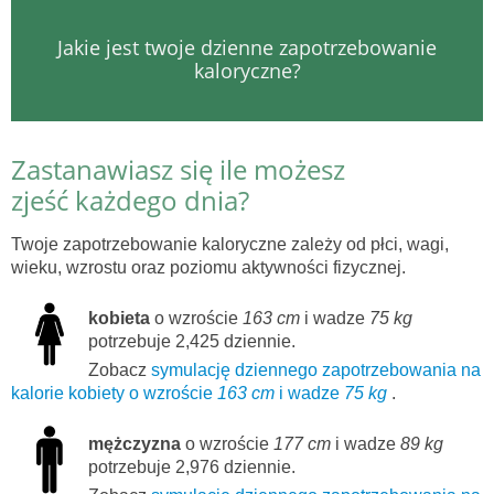
Jakie jest twoje dzienne zapotrzebowanie
kaloryczne?
Zastanawiasz się ile możesz
zjeść każdego dnia?
Twoje zapotrzebowanie kaloryczne zależy od płci, wagi,
wieku, wzrostu oraz poziomu aktywności fizycznej.
kobieta
o wzroście
163 cm
i wadze
75 kg
potrzebuje 2,425 dziennie.
Zobacz
symulację dziennego zapotrzebowania na
kalorie kobiety o wzroście
163 cm
i wadze
75 kg
.
mężczyzna
o wzroście
177 cm
i wadze
89 kg
potrzebuje 2,976 dziennie.