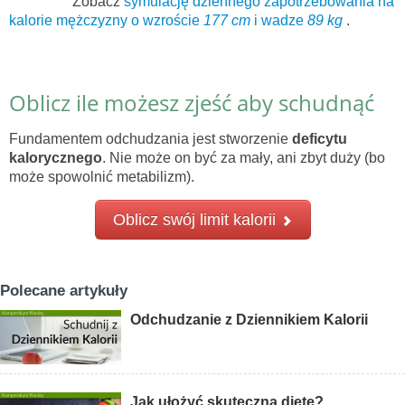
Zobacz
symulację dziennego zapotrzebowania na
kalorie mężczyzny o wzroście
177 cm
i wadze
89 kg
.
Oblicz ile możesz zjeść aby schudnąć
Fundamentem odchudzania jest stworzenie
deficytu
kalorycznego
. Nie może on być za mały, ani zbyt duży (bo
może spowolnić metabilizm).
Oblicz swój limit kalorii
Polecane artykuły
Odchudzanie z Dziennikiem Kalorii
Jak ułożyć skuteczną dietę?