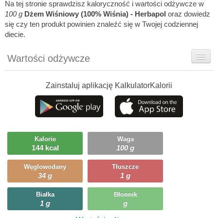
Na tej stronie sprawdzisz kaloryczność i wartości odżywcze w
100 g
Dżem Wiśniowy (100% Wiśnia) - Herbapol
oraz dowiedz
się czy ten produkt powinien znaleźć się w Twojej codziennej
diecie.
Wartości odżywcze
Rady dietetyka
Zainstaluj aplikację KalkulatorKalorii
Ciekawostki
Ile możesz zjeść?
Kalorie
Waga
144 kcal
100 g
Węglowodany
Tłuszcze
34 g
1 g
Białka
Błonnik
1 g
g