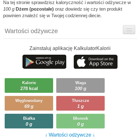
Na tej stronie sprawdzisz kaloryczność i wartości odżywcze w
100 g
Dżem (pozostałe)
oraz dowiedz się czy ten produkt
powinien znaleźć się w Twojej codziennej diecie.
Wartości odżywcze
Rady dietetyka
Zainstaluj aplikację KalkulatorKalorii
Szczegółówe informacje
Ciekawostki
Ile możesz zjeść?
Kalorie
Waga
278 kcal
100 g
Węglowodany
Tłuszcze
69 g
1 g
Białka
Błonnik
0 g
0 g
↓ Wartości odżywcze ↓