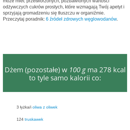
może mieć przetworzonych, pozbawionych wartości
odżywczych cukrów prostych, które wzmagają Twój apetyt i
sprzyjają gromadzeniu się tłuszczu w organiźmie.
Przeczytaj poradnik:
6 źródeł zdrowych węglowodanów
.
Dżem (pozostałe) w
100 g
ma 278 kcal
to tyle samo kalorii co:
3 łyżka/i
oliwa z oliwek
124
truskawek