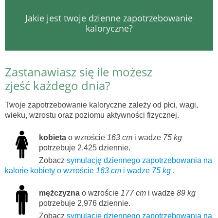
Jakie jest twoje dzienne zapotrzebowanie
kaloryczne?
Zastanawiasz się ile możesz
zjeść każdego dnia?
Twoje zapotrzebowanie kaloryczne zależy od płci, wagi,
wieku, wzrostu oraz poziomu aktywności fizycznej.
kobieta
o wzroście
163 cm
i wadze
75 kg
potrzebuje 2,425 dziennie.
Zobacz
symulację dziennego zapotrzebowania na
kalorie kobiety o wzroście
163 cm
i wadze
75 kg
.
mężczyzna
o wzroście
177 cm
i wadze
89 kg
potrzebuje 2,976 dziennie.
Zobacz
symulację dziennego zapotrzebowania na