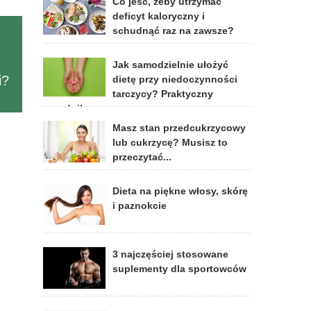
Co jeść, żeby utrzymać
deficyt kaloryczny i
schudnąć raz na zawsze?
Jak samodzielnie ułożyć
i?
dietę przy niedoczynności
tarczycy? Praktyczny
poradnik
Masz stan przedcukrzycowy
lub cukrzycę? Musisz to
przeczytać...
Dieta na piękne włosy, skórę
i paznokcie
3 najczęściej stosowane
suplementy dla sportowców