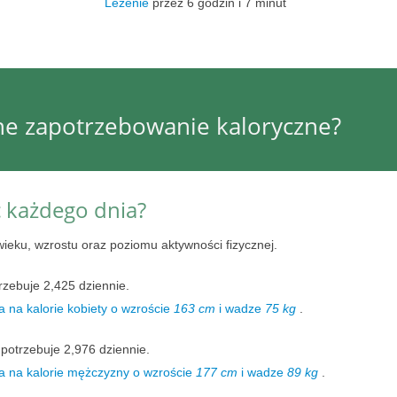
Leżenie
przez 6 godzin i 7 minut
nne zapotrzebowanie kaloryczne?
ć każdego dnia?
wieku, wzrostu oraz poziomu aktywności fizycznej.
rzebuje 2,425 dziennie.
 na kalorie kobiety o wzroście
163 cm
i wadze
75 kg
.
potrzebuje 2,976 dziennie.
a na kalorie mężczyzny o wzroście
177 cm
i wadze
89 kg
.