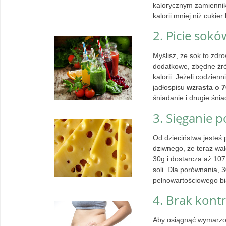
kalorycznym zamienniki
kalorii mniej niż cukier
2. Picie sokó
Myślisz, że sok to zdr
dodatkowe, zbędne źró
kalorii. Jeżeli codzie
jadłospisu
wzrasta o 7
śniadanie i drugie śni
3. Sięganie p
Od dzieciństwa jesteś
dziwnego, że teraz wa
30g i dostarcza aż 107
soli. Dla porównania, 
pełnowartościowego bi
4. Brak kontr
Aby osiągnąć wymarzon