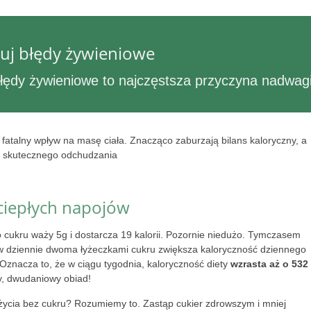
uj błędy żywieniowe
błędy żywieniowe to najczęstsza przyczyna nadwag
fatalny wpływ na masę ciała. Znacząco zaburzają bilans kaloryczny, a
wa skutecznego odchudzania
 ciepłych napojów
 cukru waży 5g i dostarcza 19 kalorii. Pozornie niedużo. Tymczasem
w dziennie dwoma łyżeczkami cukru zwiększa kaloryczność dziennego
. Oznacza to, że w ciągu tygodnia, kaloryczność diety
wzrasta aż o 532
ży, dwudaniowy obiad!
życia bez cukru? Rozumiemy to. Zastąp cukier zdrowszym i mniej