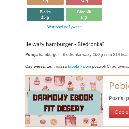
7 g
14 g
Wczytywanie
Warzywa
Białka
Błonnik
15 g
0 g
Wczytywanie
Wegetariańskie
↓ Wartości odżywcze ↓
Wczytywanie
Zupy
Ile waży hamburger - Biedronka?
Wczytywanie
Porcja
hamburger - Biedronka waży
100 g
i ma 214 kcal
Czy wiesz, że...
nasza
tabela kalorii
pozwoli Ci porówna
Pobi
Poznaj p
Odbie