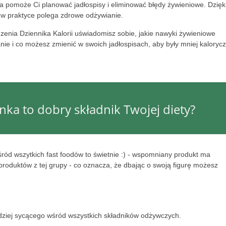
óra pomoże Ci planować jadłospisy i eliminować błędy żywieniowe. Dzięki
 w praktyce polega zdrowe odżywianie.
zenia Dziennika Kalorii uświadomisz sobie, jakie nawyki żywieniowe
nie i co możesz zmienić w swoich jadłospisach, aby były mniej kaloryc
ka to dobry składnik Twojej diety?
ód wszytkich fast foodów to świetnie :) - wspomniany produkt ma
produktów z tej grupy - co oznacza, że dbając o swoją figurę możesz
rdziej sycącego wśród wszystkich składników odżywczych.