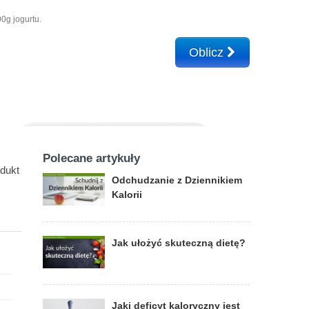
0g jogurtu.
Oblicz
Polecane artykuły
odukt
Odchudzanie z Dziennikiem
Kalorii
Jak ułożyć skuteczną dietę?
Jaki deficyt kaloryczny jest