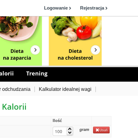
Logowanie
Rejestracja
lorii
Trening
r odchudzania
Kalkulator idealnej wagi
 Kalorii
Ilość
gram
Usuń