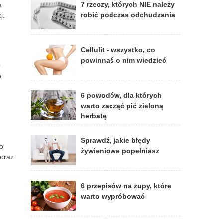
7 rzeczy, których NIE należy
⅓
robić podczas odchudzania
i.
Cellulit - wszystko, co
powinnaś o nim wiedzieć
0
o
6 powodów, dla których
warto zacząć pić zieloną
herbatę
c
Sprawdź, jakie błędy
ło
żywieniowe popełniasz
 oraz
6 przepisów na zupy, które
warto wypróbować