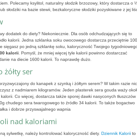
em. Polecamy ksylitol, naturalny słodzik brzozowy, który dostarcza o 
 lub słodziki na bazie stewii, bezkaloryczne słodziki pozyskiwane z jej liśc
w
owy dodatek do diety? Niekoniecznie. Dla osób odchudzających się to
dło kalorii. Jedna szklanka soku owocowego dostarcza przeciętnie 10
nnie sięgasz po jedną szklankę soku, kaloryczność Twojego tygodnioweg
00 kalorii
. Pomyśl, że mniej więcej tyle kalorii powinno dostarczać
adanie na diecie 1600 kalorii. To naprawdę dużo.
o żółty ser
 przyzwyczajony do kanapek z szynką i żółtym serem? W takim razie ni
lczysz z nadmiarem kilogramów. Jeden plasterek sera gouda waży oko
 kalorii. Co więcej, dostarcza także sporej dawki nasyconych tłuszczów
30g chudego sera twarogowego to źródło 34 kalorii. To także bogactwo
ałka i dobrze przyswajalnego wapnia
oli nad kaloriami
ą sylwetkę, należy kontrolować kaloryczność diety.
Dziennik Kalorii
to