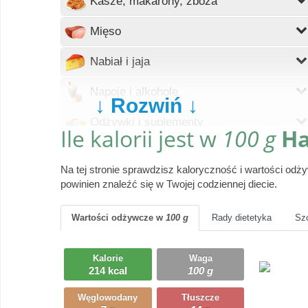
Kasze, makarony, zboża
Wczytywanie
Mięso
Wczytywanie
Nabiał i jaja
Wczytywanie
Napoje i alkohole
↓ Rozwiń ↓
Wczytywanie
Odżywki i suplementy
Ile kalorii jest w
100 g
Ha
Wczytywanie
Owoce
Na tej stronie sprawdzisz kaloryczność i wartości od
Wczytywanie
Pieczywo
powinien znaleźć się w Twojej codziennej diecie.
Wczytywanie
Produkty gotowe
Wartości odżywcze
w
100 g
Rady dietetyka
Sz
Wczytywanie
Przyprawy i dodatki
Kalorie
Waga
Wczytywanie
214 kcal
100 g
Ryby i owoce morza
Węglowodany
Tłuszcze
Wczytywanie
Słodycze, desery, ciasta